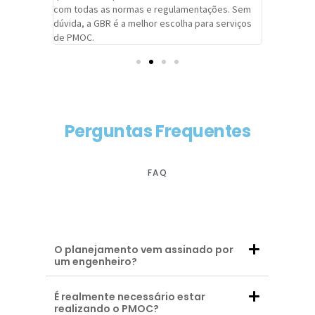
com todas as normas e regulamentações. Sem
alcançado
dúvida, a GBR é a melhor escolha para serviços
contar co
de PMOC.
futuras d
Perguntas Frequentes
FAQ
O planejamento vem assinado por
um engenheiro?
É realmente necessário estar
realizando o PMOC?