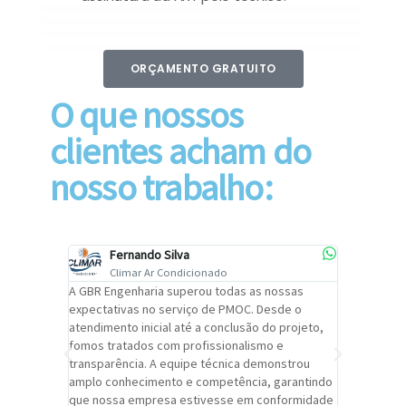
ORÇAMENTO GRATUITO
O que nossos
clientes acham do
nosso trabalho:
Fernando Silva
Car
Climar Ar Condicionado
Cli
lizar o
A GBR Engenharia superou todas as nossas
Recomendo
tremamente
expectativas no serviço de PMOC. Desde o
Engenhari
oi
atendimento inicial até a conclusão do projeto,
um alto ní
trabalho de
fomos tratados com profissionalismo e
qualidade 
viços da
transparência. A equipe técnica demonstrou
foi pontua
a um
amplo conhecimento e competência, garantindo
cuidado c
adrão.
que nossa empresa estivesse em conformidade
extremame