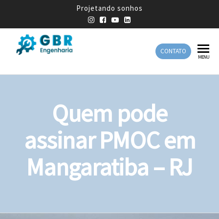
Projetando sonhos
CONTATO
GBR
Empresa
MENU
de
Engenharia
Engenharia
Mecânica
Quem pode
assinar PMOC em
Mangaratiba – RJ