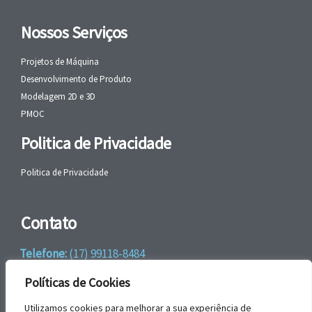
Nossos Serviços
Projetos de Máquina
Desenvolvimento de Produto
Modelagem 2D e 3D
PMOC
Politica de Privacidade
Politica de Privacidade
Contato
Telefone:
(17) 99118-8484
WhatsApp:
+55 (17) 99118-8484
Políticas de Cookies
email:
faleconosco@gbrengenharia.com
Utilizamos cookies para melhorar a sua experiência de