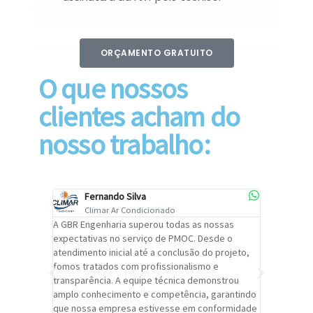
ORÇAMENTO GRATUITO
O que nossos
clientes acham do
nosso trabalho:
Fernando Silva
Car
Climar Ar Condicionado
Cli
lizar o
A GBR Engenharia superou todas as nossas
Recomendo
tremamente
expectativas no serviço de PMOC. Desde o
Engenhari
oi
atendimento inicial até a conclusão do projeto,
um alto ní
trabalho de
fomos tratados com profissionalismo e
qualidade 
viços da
transparência. A equipe técnica demonstrou
foi pontua
a um
amplo conhecimento e competência, garantindo
cuidado c
adrão.
que nossa empresa estivesse em conformidade
extremame