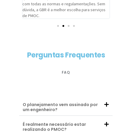
com todas as normas e regulamentações. Sem
alcançado
dúvida, a GBR é a melhor escolha para serviços
contar co
de PMOC.
futuras d
Perguntas Frequentes
FAQ
O planejamento vem assinado por
um engenheiro?
É realmente necessário estar
realizando o PMOC?