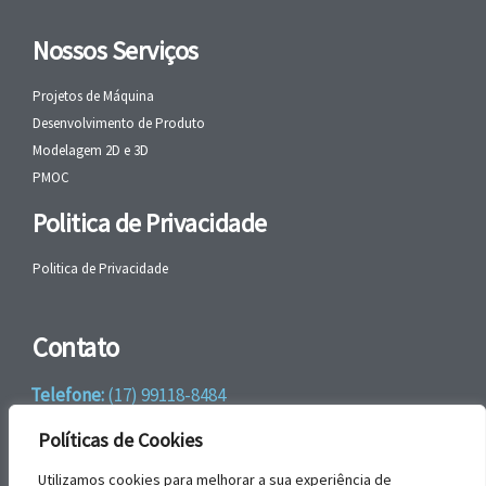
Nossos Serviços
Projetos de Máquina
Desenvolvimento de Produto
Modelagem 2D e 3D
PMOC
Politica de Privacidade
Politica de Privacidade
Contato
Telefone:
(17) 99118-8484
WhatsApp:
+55 (17) 99118-8484
Políticas de Cookies
email:
faleconosco@gbrengenharia.com
Utilizamos cookies para melhorar a sua experiência de