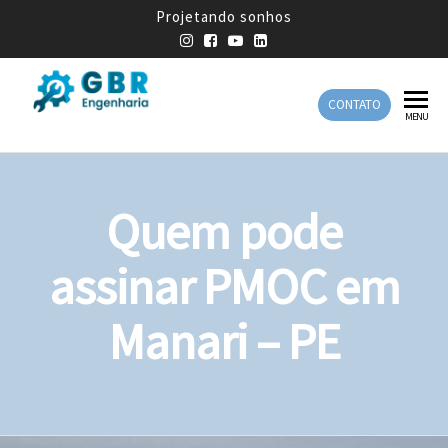
Projetando sonhos
CONTATO
GBR
Empresa
MENU
de
Engenharia
Engenharia
Mecânica
Quem pode
assinar PMOC em
Manari – PE