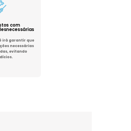
astos com
esnecessárias
irá garantir que
ões necessárias
das, evitando
dícios.