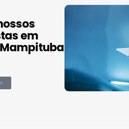
nossos
stas em
 Mampituba
O