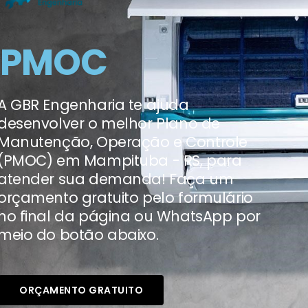
PMOC
A GBR Engenharia te ajuda
desenvolver o melhor Plano de
Manutenção, Operação e Controle
(PMOC) em Mampituba - RS, para
atender sua demanda! Faça um
orçamento gratuito pelo formulário
no final da página ou WhatsApp por
meio do botão abaixo.
ORÇAMENTO GRATUITO