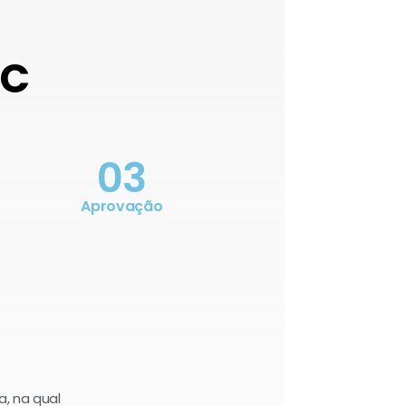
OC
03
Aprovação
a, na qual