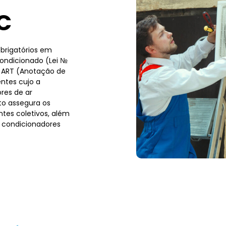
C
brigatórios em
condicionado (Lei №
a ART (Anotação de
ntes cujo a
res de ar
to assegura os
tes coletivos, além
 condicionadores