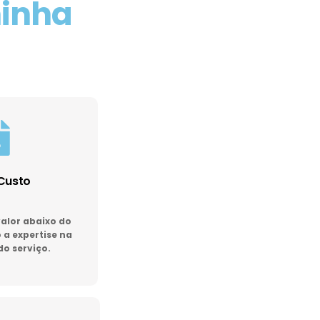
minha
Custo
lor abaixo do
a expertise na
do serviço.