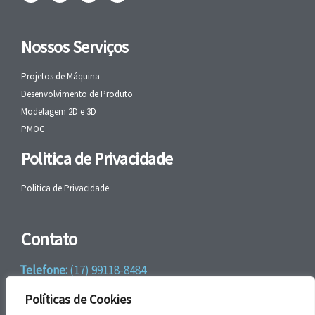
Nossos Serviços
Projetos de Máquina
Desenvolvimento de Produto
Modelagem 2D e 3D
PMOC
Politica de Privacidade
Politica de Privacidade
Contato
Telefone:
(17) 99118-8484
WhatsApp:
+55 (17) 99118-8484
Políticas de Cookies