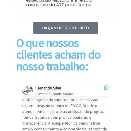
estético do relatório e é feita a
assinatura da ART pelo técnico.
ORÇAMENTO GRATUITO
O que nossos
clientes acham do
nosso trabalho:
Fernando Silva
Car
Climar Ar Condicionado
Cli
lizar o
A GBR Engenharia superou todas as nossas
Recomendo
tremamente
expectativas no serviço de PMOC. Desde o
Engenhari
oi
atendimento inicial até a conclusão do projeto,
um alto ní
trabalho de
fomos tratados com profissionalismo e
qualidade 
viços da
transparência. A equipe técnica demonstrou
foi pontua
a um
amplo conhecimento e competência, garantindo
cuidado c