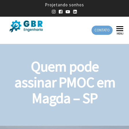
Projetando sonhos
CONTATO
GBR
Empresa
MENU
de
Engenharia
Engenharia
Mecânica
Quem pode
assinar PMOC em
Magda – SP