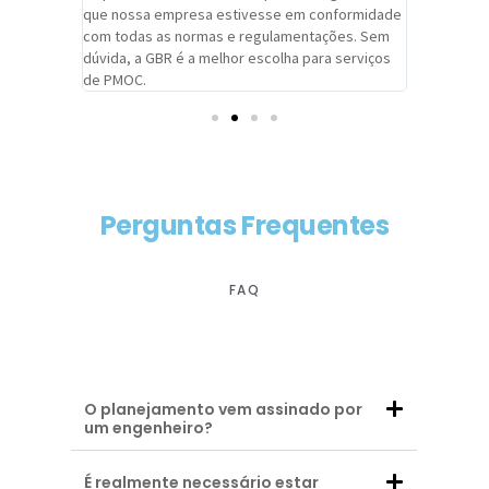
adrão.
que nossa empresa estivesse em conformidade
extremame
com todas as normas e regulamentações. Sem
alcançado
dúvida, a GBR é a melhor escolha para serviços
contar co
de PMOC.
futuras d
Perguntas Frequentes
FAQ
O planejamento vem assinado por
um engenheiro?
É realmente necessário estar