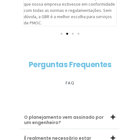
adrão.
que nossa empresa estivesse em conformidade
extremame
com todas as normas e regulamentações. Sem
alcançado
dúvida, a GBR é a melhor escolha para serviços
contar co
de PMOC.
futuras d
Perguntas Frequentes
FAQ
O planejamento vem assinado por
um engenheiro?
É realmente necessário estar