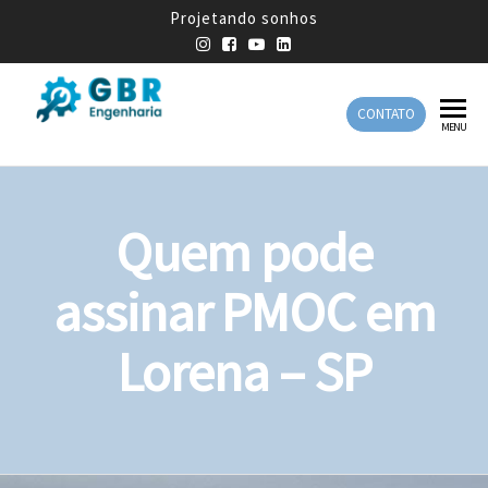
Projetando sonhos
CONTATO
GBR
Empresa
MENU
de
Engenharia
Engenharia
Mecânica
Quem pode
assinar PMOC em
Lorena – SP