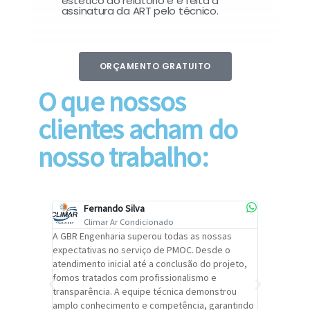
estético do relatório e é feita a
assinatura da ART pelo técnico.
ORÇAMENTO GRATUITO
O que nossos
clientes acham do
nosso trabalho:
Fernando Silva
Car
Climar Ar Condicionado
Cli
lizar o
A GBR Engenharia superou todas as nossas
Recomendo
tremamente
expectativas no serviço de PMOC. Desde o
Engenhari
oi
atendimento inicial até a conclusão do projeto,
um alto ní
trabalho de
fomos tratados com profissionalismo e
qualidade 
viços da
transparência. A equipe técnica demonstrou
foi pontua
a um
amplo conhecimento e competência, garantindo
cuidado c