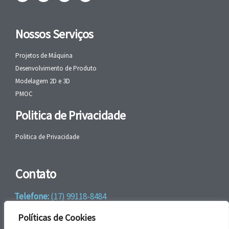
Nossos Serviços
Projetos de Máquina
Desenvolvimento de Produto
Modelagem 2D e 3D
PMOC
Politica de Privacidade
Politica de Privacidade
Contato
Telefone:
(17) 99118-8484
WhatsApp:
+55 (17) 99118-8484
Políticas de Cookies