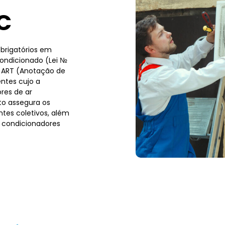
C
brigatórios em
condicionado (Lei №
a ART (Anotação de
ntes cujo a
res de ar
to assegura os
tes coletivos, além
 condicionadores