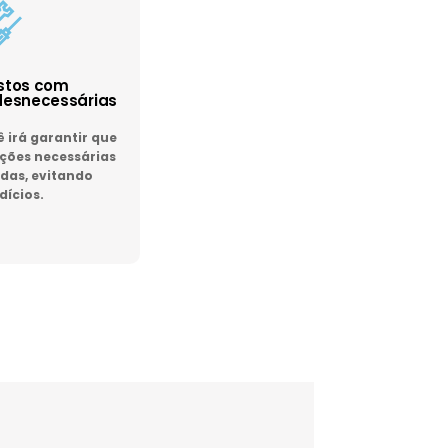
astos com
esnecessárias
irá garantir que
ões necessárias
das, evitando
dícios.