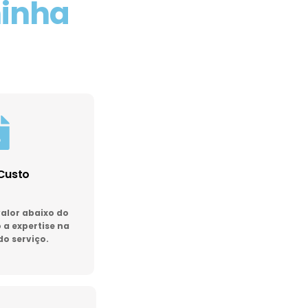
minha
Custo
lor abaixo do
a expertise na
do serviço.