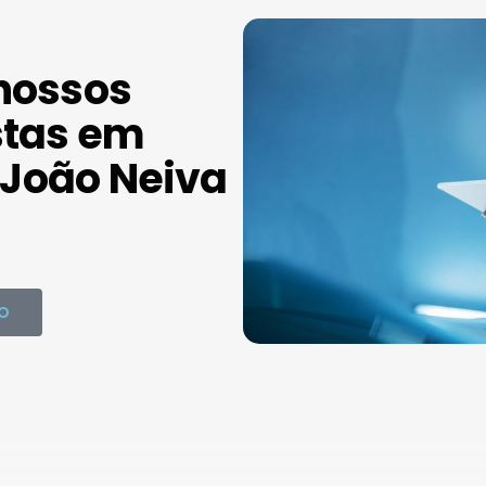
nossos
stas em
João Neiva
O