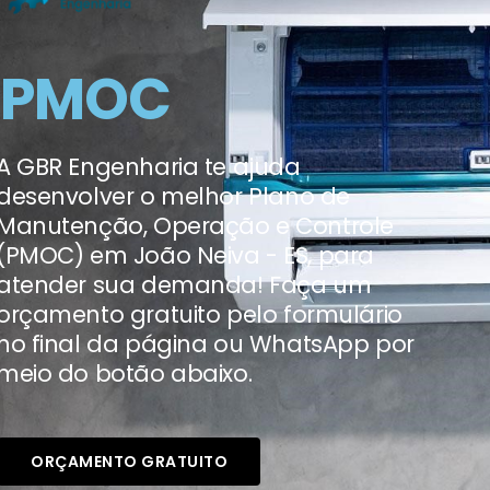
PMOC
A GBR Engenharia te ajuda
desenvolver o melhor Plano de
Manutenção, Operação e Controle
(PMOC) em João Neiva - ES, para
atender sua demanda! Faça um
orçamento gratuito pelo formulário
no final da página ou WhatsApp por
meio do botão abaixo.
ORÇAMENTO GRATUITO