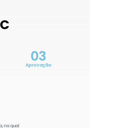
OC
03
Aprovação
a, na qual