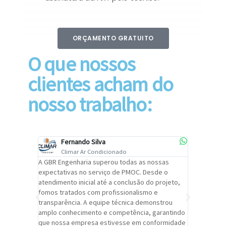
ORÇAMENTO GRATUITO
O que nossos
clientes acham do
nosso trabalho:
Fernando Silva
Car
Climar Ar Condicionado
Cli
lizar o
A GBR Engenharia superou todas as nossas
Recomendo
tremamente
expectativas no serviço de PMOC. Desde o
Engenhari
oi
atendimento inicial até a conclusão do projeto,
um alto ní
trabalho de
fomos tratados com profissionalismo e
qualidade 
viços da
transparência. A equipe técnica demonstrou
foi pontua
a um
amplo conhecimento e competência, garantindo
cuidado c
adrão.
que nossa empresa estivesse em conformidade
extremame