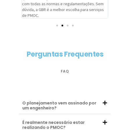
com todas as normas e regulamentações. Sem
alcançado
dúvida, a GBR é a melhor escolha para serviços
contar co
de PMOC.
futuras d
Perguntas Frequentes
FAQ
O planejamento vem assinado por
um engenheiro?
É realmente necessário estar
realizando o PMOC?