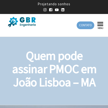
Projetando sonhos
CONTATO
GBR
Empresa
MENU
de
Engenharia
Engenharia
Mecânica
Quem pode
assinar PMOC em
João Lisboa – MA