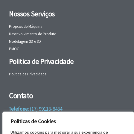
Nossos Serviços
Projetos de Máquina
Desenvolvimento de Produto
Modelagem 2D e 3D
PMOC
Politica de Privacidade
Politica de Privacidade
Contato
Telefone:
(17) 99118-8484
WhatsApp:
+55 (17) 99118-8484
Políticas de Cookies
email:
faleconosco@gbrengenharia.com
Utilizamos cookies para melhorar a sua experiência de