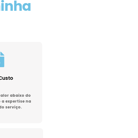
minha
Custo
lor abaixo do
a expertise na
do serviço.