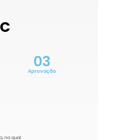
OC
03
Aprovação
a, na qual