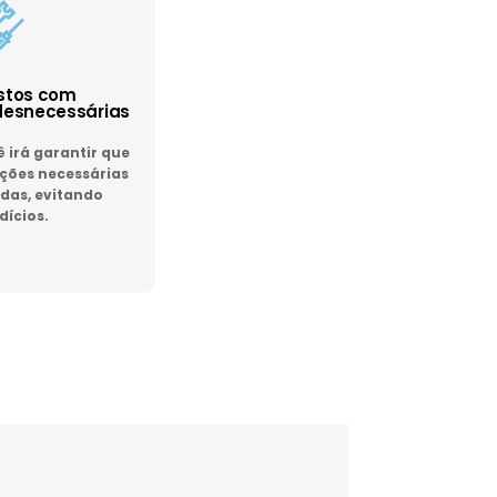
astos com
esnecessárias
irá garantir que
ões necessárias
das, evitando
dícios.