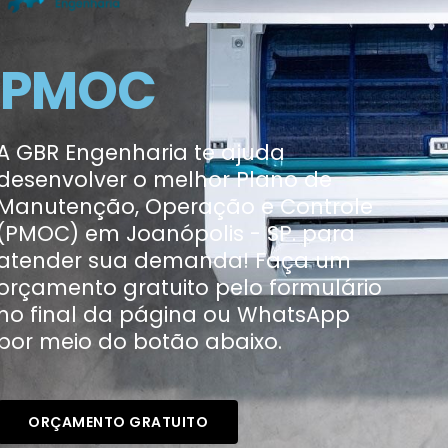
PMOC
A GBR Engenharia te ajuda
desenvolver o melhor Plano de
Manutenção, Operação e Controle
(PMOC) em Joanópolis - SP. para
atender sua demanda! Faça um
orçamento gratuito pelo formulário
no final da página ou WhatsApp
por meio do botão abaixo.
ORÇAMENTO GRATUITO