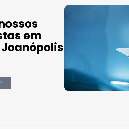
 nossos
stas em
Joanópolis
O