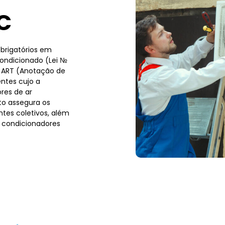
C
brigatórios em
condicionado (Lei №
a ART (Anotação de
ntes cujo a
res de ar
to assegura os
tes coletivos, além
 condicionadores