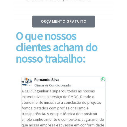
ORÇAMENTO GRATUITO
O que nossos
clientes acham do
nosso trabalho:
Fernando Silva
Car
Climar Ar Condicionado
Cli
lizar o
A GBR Engenharia superou todas as nossas
Recomendo
tremamente
expectativas no serviço de PMOC. Desde o
Engenhari
oi
atendimento inicial até a conclusão do projeto,
um alto ní
trabalho de
fomos tratados com profissionalismo e
qualidade 
viços da
transparência. A equipe técnica demonstrou
foi pontua
a um
amplo conhecimento e competência, garantindo
cuidado c
adrão.
que nossa empresa estivesse em conformidade
extremame