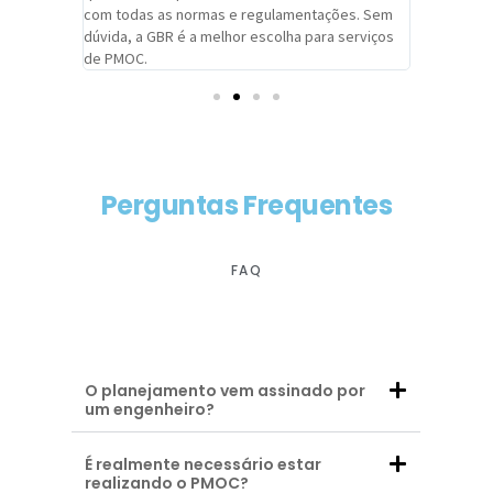
com todas as normas e regulamentações. Sem
alcançado
dúvida, a GBR é a melhor escolha para serviços
contar co
de PMOC.
futuras d
Perguntas Frequentes
FAQ
O planejamento vem assinado por
um engenheiro?
É realmente necessário estar
realizando o PMOC?