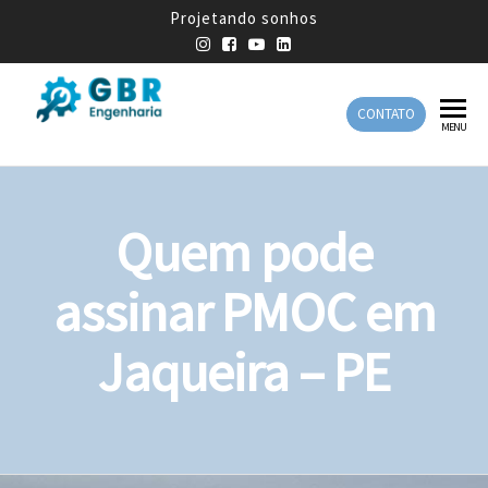
Projetando sonhos
CONTATO
GBR
Empresa
MENU
de
Engenharia
Engenharia
Mecânica
Quem pode
assinar PMOC em
Jaqueira – PE