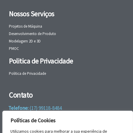
Nossos Serviços
Projetos de Máquina
Desenvolvimento de Produto
Modelagem 2D e 3D
PMOC
Politica de Privacidade
Politica de Privacidade
Contato
Telefone:
(17) 99118-8484
WhatsApp:
+55 (17) 99118-8484
Políticas de Cookies
email:
faleconosco@gbrengenharia.com
Utilizamos cookies para melhorar a sua experiência de