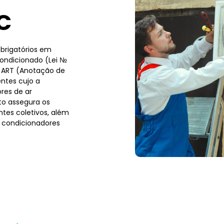
C
brigatórios em
condicionado (Lei №
a ART (Anotação de
ntes cujo a
res de ar
to assegura os
tes coletivos, além
 condicionadores