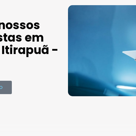
 nossos
stas em
Itirapuã -
O