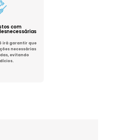
astos com
esnecessárias
irá garantir que
ões necessárias
das, evitando
dícios.