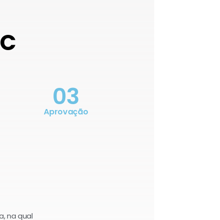
OC
03
Aprovação
a, na qual