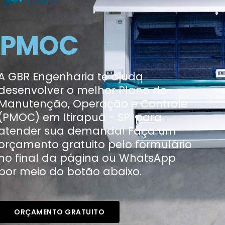
PMOC
A GBR Engenharia te ajuda
desenvolver o melhor Plano de
Manutenção, Operação e Controle
(PMOC) em Itirapuã - SP. para
atender sua demanda! Faça um
orçamento gratuito pelo formulário
no final da página ou WhatsApp
por meio do botão abaixo.
ORÇAMENTO GRATUITO