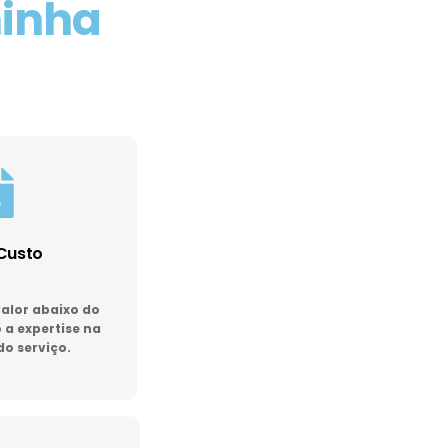
minha
Custo
lor abaixo do
a expertise na
do serviço.