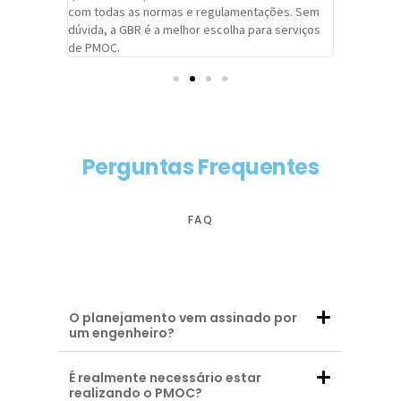
com todas as normas e regulamentações. Sem
alcançado
dúvida, a GBR é a melhor escolha para serviços
contar co
de PMOC.
futuras d
Perguntas Frequentes
FAQ
O planejamento vem assinado por
um engenheiro?
É realmente necessário estar
realizando o PMOC?