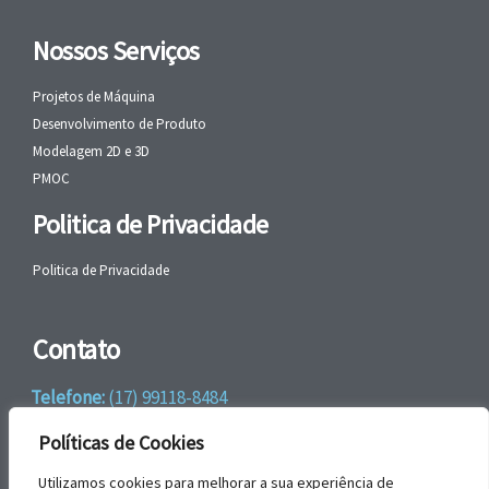
Nossos Serviços
Projetos de Máquina
Desenvolvimento de Produto
Modelagem 2D e 3D
PMOC
Politica de Privacidade
Politica de Privacidade
Contato
Telefone:
(17) 99118-8484
WhatsApp:
+55 (17) 99118-8484
Políticas de Cookies
email:
faleconosco@gbrengenharia.com
Utilizamos cookies para melhorar a sua experiência de