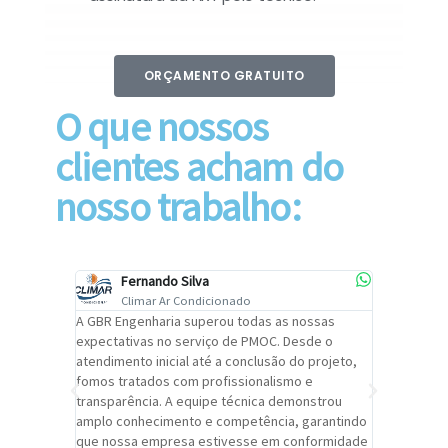
ORÇAMENTO GRATUITO
O que nossos
clientes acham do
nosso trabalho:
Fernando Silva
Car
Climar Ar Condicionado
Cli
lizar o
A GBR Engenharia superou todas as nossas
Recomendo
tremamente
expectativas no serviço de PMOC. Desde o
Engenhari
oi
atendimento inicial até a conclusão do projeto,
um alto ní
trabalho de
fomos tratados com profissionalismo e
qualidade 
viços da
transparência. A equipe técnica demonstrou
foi pontua
a um
amplo conhecimento e competência, garantindo
cuidado c
adrão.
que nossa empresa estivesse em conformidade
extremame