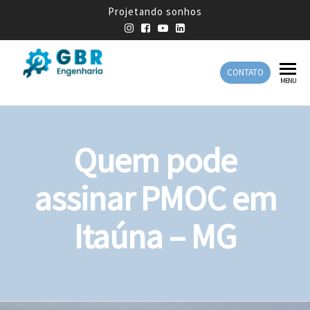
Projetando sonhos
CONTATO
GBR
Empresa
MENU
de
Engenharia
Engenharia
Mecânica
Quem pode
assinar PMOC em
Itaúna – MG