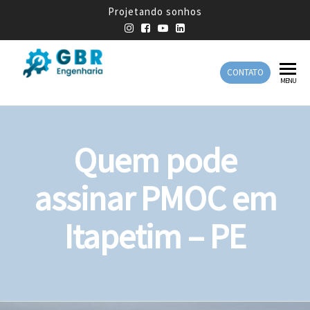
Projetando sonhos
CONTATO
GBR
Empresa
MENU
de
Engenharia
Engenharia
Mecânica
Quem pode
assinar PMOC em
Itapetim – PE