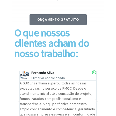
ORÇAMENTO GRATUITO
O que nossos
clientes acham do
nosso trabalho:
Fernando Silva
Car
Climar Ar Condicionado
Cli
lizar o
A GBR Engenharia superou todas as nossas
Recomendo
tremamente
expectativas no serviço de PMOC. Desde o
Engenhari
oi
atendimento inicial até a conclusão do projeto,
um alto ní
trabalho de
fomos tratados com profissionalismo e
qualidade 
viços da
transparência. A equipe técnica demonstrou
foi pontua
a um
amplo conhecimento e competência, garantindo
cuidado c
adrão.
que nossa empresa estivesse em conformidade
extremame