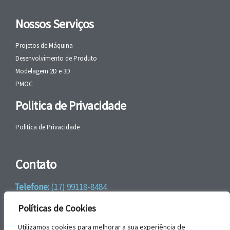
Nossos Serviços
Projetos de Máquina
Desenvolvimento de Produto
Modelagem 2D e 3D
PMOC
Politica de Privacidade
Politica de Privacidade
Contato
Telefone:
(17) 99118-8484
WhatsApp:
+55 (17) 99118-8484
Políticas de Cookies
email:
faleconosco@gbrengenharia.com
Utilizamos cookies para melhorar a sua experiência de