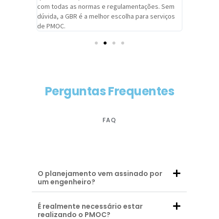
com todas as normas e regulamentações. Sem
alcançado
dúvida, a GBR é a melhor escolha para serviços
contar co
de PMOC.
futuras d
Perguntas Frequentes
FAQ
O planejamento vem assinado por
um engenheiro?
É realmente necessário estar
realizando o PMOC?