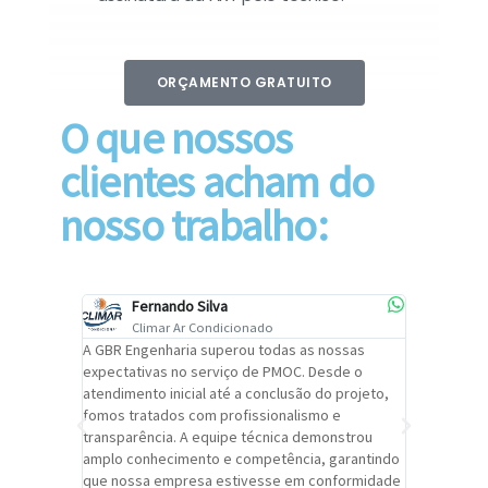
ORÇAMENTO GRATUITO
O que nossos
clientes acham do
nosso trabalho:
Fernando Silva
Car
Climar Ar Condicionado
Cli
lizar o
A GBR Engenharia superou todas as nossas
Recomendo
tremamente
expectativas no serviço de PMOC. Desde o
Engenhari
oi
atendimento inicial até a conclusão do projeto,
um alto ní
trabalho de
fomos tratados com profissionalismo e
qualidade 
viços da
transparência. A equipe técnica demonstrou
foi pontua
a um
amplo conhecimento e competência, garantindo
cuidado c
adrão.
que nossa empresa estivesse em conformidade
extremame