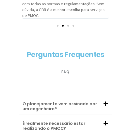
com todas as normas e regulamentações. Sem
alcançado
dúvida, a GBR é a melhor escolha para serviços
contar co
de PMOC.
futuras d
Perguntas Frequentes
FAQ
O planejamento vem assinado por
um engenheiro?
É realmente necessário estar
realizando o PMOC?