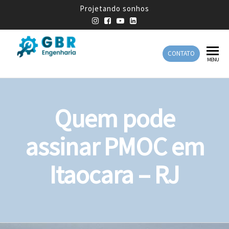
Projetando sonhos
CONTATO
GBR
Empresa
MENU
de
Engenharia
Engenharia
Mecânica
Quem pode
assinar PMOC em
Itaocara – RJ