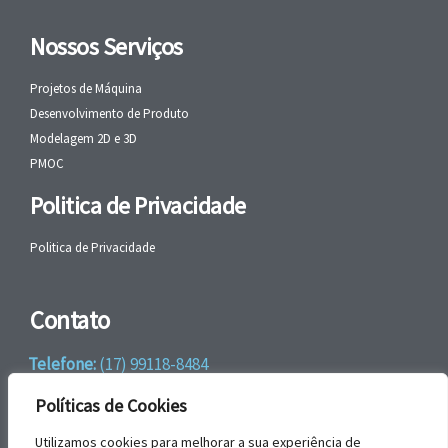
Nossos Serviços
Projetos de Máquina
Desenvolvimento de Produto
Modelagem 2D e 3D
PMOC
Politica de Privacidade
Politica de Privacidade
Contato
Telefone:
(17) 99118-8484
WhatsApp:
+55 (17) 99118-8484
Políticas de Cookies
email:
faleconosco@gbrengenharia.com
Utilizamos cookies para melhorar a sua experiência de