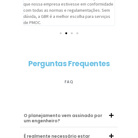
adrão.
que nossa empresa estivesse em conformidade
extremame
com todas as normas e regulamentações. Sem
alcançado
dúvida, a GBR é a melhor escolha para serviços
contar co
de PMOC.
futuras d
Perguntas Frequentes
FAQ
O planejamento vem assinado por
um engenheiro?
É realmente necessário estar