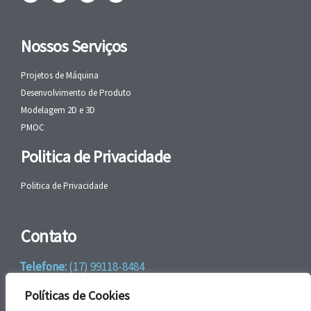
Nossos Serviços
Projetos de Máquina
Desenvolvimento de Produto
Modelagem 2D e 3D
PMOC
Politica de Privacidade
Politica de Privacidade
Contato
Telefone:
(17) 99118-8484
WhatsApp:
+55 (17) 99118-8484
Políticas de Cookies