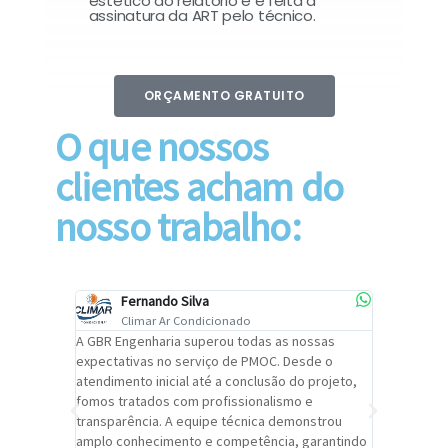
estético do relatório e é feita a
assinatura da ART pelo técnico.
ORÇAMENTO GRATUITO
O que nossos
clientes acham do
nosso trabalho:
Fernando Silva
Car
Climar Ar Condicionado
Cli
lizar o
A GBR Engenharia superou todas as nossas
Recomendo
tremamente
expectativas no serviço de PMOC. Desde o
Engenhari
oi
atendimento inicial até a conclusão do projeto,
um alto ní
trabalho de
fomos tratados com profissionalismo e
qualidade 
viços da
transparência. A equipe técnica demonstrou
foi pontua
a um
amplo conhecimento e competência, garantindo
cuidado c