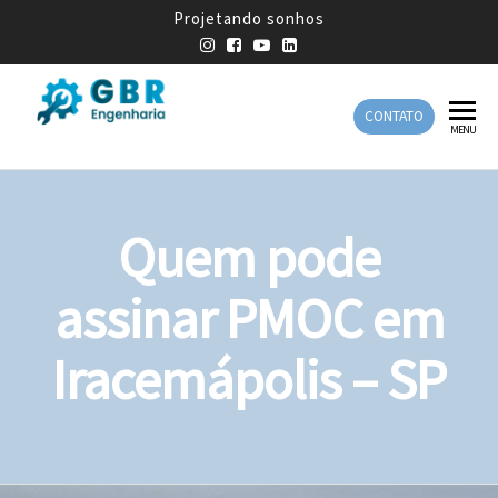
Projetando sonhos
CONTATO
GBR
Empresa
MENU
de
Engenharia
Engenharia
Mecânica
Quem pode
assinar PMOC em
Iracemápolis – SP