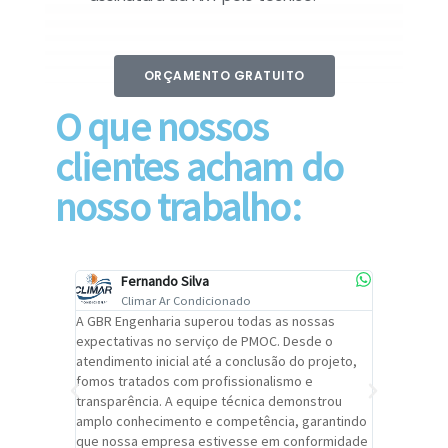
ORÇAMENTO GRATUITO
O que nossos
clientes acham do
nosso trabalho:
Fernando Silva
Car
Climar Ar Condicionado
Cli
lizar o
A GBR Engenharia superou todas as nossas
Recomendo
tremamente
expectativas no serviço de PMOC. Desde o
Engenhari
oi
atendimento inicial até a conclusão do projeto,
um alto ní
trabalho de
fomos tratados com profissionalismo e
qualidade 
viços da
transparência. A equipe técnica demonstrou
foi pontua
a um
amplo conhecimento e competência, garantindo
cuidado c
adrão.
que nossa empresa estivesse em conformidade
extremame