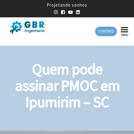
Projetando sonhos
CONTATO
GBR
Empresa
MENU
de
Engenharia
Engenharia
Mecânica
Quem pode
assinar PMOC em
Ipumirim – SC