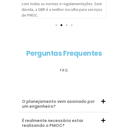
com todas as normas e regulamentações. Sem
alcançado
dúvida, a GBR é a melhor escolha para serviços
contar co
de PMOC.
futuras d
Perguntas Frequentes
FAQ
O planejamento vem assinado por
um engenheiro?
É realmente necessário estar
realizando o PMOC?