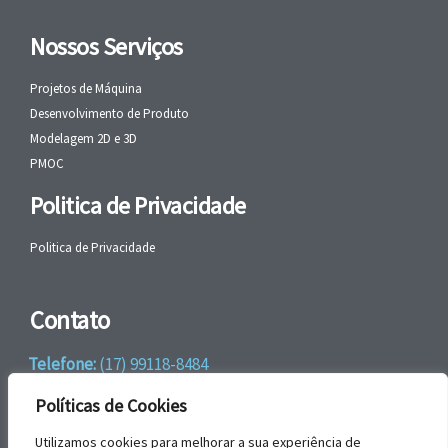
Nossos Serviços
Projetos de Máquina
Desenvolvimento de Produto
Modelagem 2D e 3D
PMOC
Politica de Privacidade
Politica de Privacidade
Contato
Telefone:
(17) 99118-8484
WhatsApp:
+55 (17) 99118-8484
Políticas de Cookies
email:
faleconosco@gbrengenharia.com
Utilizamos cookies para melhorar a sua experiência de