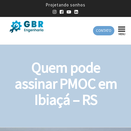
Projetando sonhos
CONTATO
GBR
Empresa
MENU
de
Engenharia
Engenharia
Mecânica
Quem pode
assinar PMOC em
Ibiaçá – RS