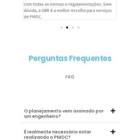
com todas as normas e regulamentações. Sem
alcançado
dúvida, a GBR é a melhor escolha para serviços
contar co
de PMOC.
futuras d
Perguntas Frequentes
FAQ
O planejamento vem assinado por
um engenheiro?
É realmente necessário estar
realizando o PMOC?