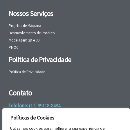
Nossos Serviços
Projetos de Máquina
Desenvolvimento de Produto
Modelagem 2D e 3D
PMOC
Politica de Privacidade
Politica de Privacidade
Contato
Telefone:
(17) 99118-8484
WhatsApp:
+55 (17) 99118-8484
Políticas de Cookies
email:
faleconosco@gbrengenharia.com
Utilizamos cookies para melhorar a sua experiência de