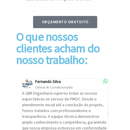
ORÇAMENTO GRATUITO
O que nossos
clientes acham do
nosso trabalho:
Fernando Silva
Car
Climar Ar Condicionado
Cli
lizar o
A GBR Engenharia superou todas as nossas
Recomendo
tremamente
expectativas no serviço de PMOC. Desde o
Engenhari
oi
atendimento inicial até a conclusão do projeto,
um alto ní
trabalho de
fomos tratados com profissionalismo e
qualidade 
viços da
transparência. A equipe técnica demonstrou
foi pontua
a um
amplo conhecimento e competência, garantindo
cuidado c
adrão.
que nossa empresa estivesse em conformidade
extremame