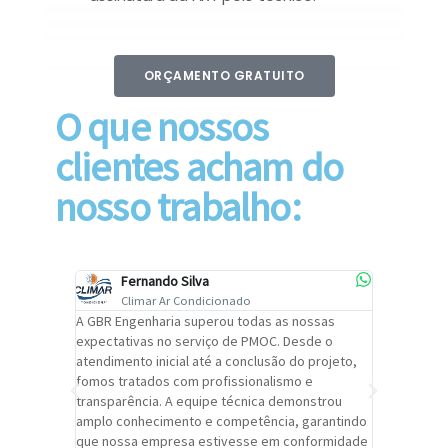
ORÇAMENTO GRATUITO
O que nossos
clientes acham do
nosso trabalho:
Fernando Silva
Car
Climar Ar Condicionado
Cli
lizar o
A GBR Engenharia superou todas as nossas
Recomendo
tremamente
expectativas no serviço de PMOC. Desde o
Engenhari
oi
atendimento inicial até a conclusão do projeto,
um alto ní
trabalho de
fomos tratados com profissionalismo e
qualidade 
viços da
transparência. A equipe técnica demonstrou
foi pontua
a um
amplo conhecimento e competência, garantindo
cuidado c
adrão.
que nossa empresa estivesse em conformidade
extremame