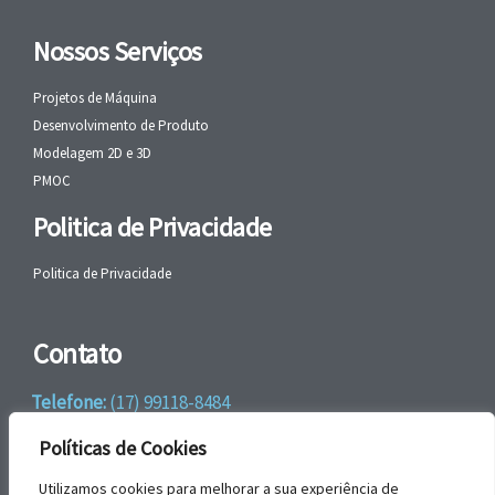
Nossos Serviços
Projetos de Máquina
Desenvolvimento de Produto
Modelagem 2D e 3D
PMOC
Politica de Privacidade
Politica de Privacidade
Contato
Telefone:
(17) 99118-8484
WhatsApp:
+55 (17) 99118-8484
Políticas de Cookies
email:
faleconosco@gbrengenharia.com
Utilizamos cookies para melhorar a sua experiência de