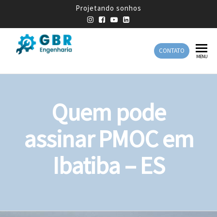
Projetando sonhos
CONTATO
GBR
Empresa
MENU
de
Engenharia
Engenharia
Mecânica
Quem pode
assinar PMOC em
Ibatiba – ES