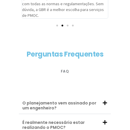
com todas as normas e regulamentações. Sem
alcançado
dúvida, a GBR é a melhor escolha para serviços
contar co
de PMOC.
futuras d
Perguntas Frequentes
FAQ
O planejamento vem assinado por
um engenheiro?
É realmente necessário estar
realizando o PMOC?