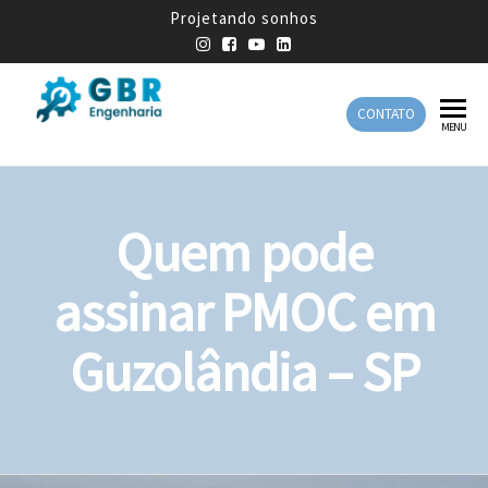
Projetando sonhos
CONTATO
GBR
Empresa
MENU
de
Engenharia
Engenharia
Mecânica
Quem pode
assinar PMOC em
Guzolândia – SP