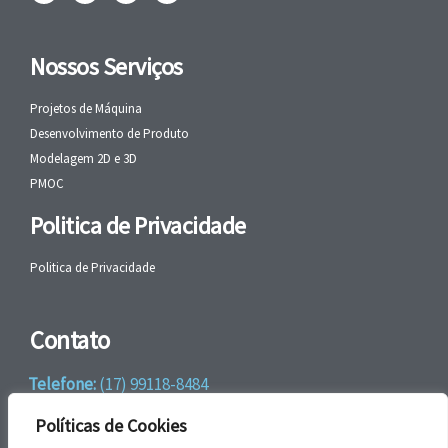
Nossos Serviços
Projetos de Máquina
Desenvolvimento de Produto
Modelagem 2D e 3D
PMOC
Politica de Privacidade
Politica de Privacidade
Contato
Telefone:
(17) 99118-8484
WhatsApp:
+55 (17) 99118-8484
Políticas de Cookies