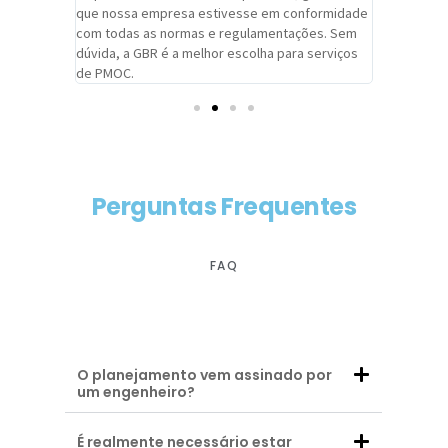
adrão.
que nossa empresa estivesse em conformidade
extremame
com todas as normas e regulamentações. Sem
alcançado
dúvida, a GBR é a melhor escolha para serviços
contar co
de PMOC.
futuras d
Perguntas Frequentes
FAQ
O planejamento vem assinado por
um engenheiro?
É realmente necessário estar