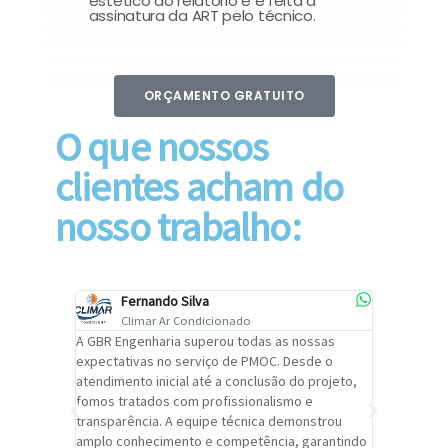
estético do relatório e é feita a
assinatura da ART pelo técnico.
ORÇAMENTO GRATUITO
O que nossos
clientes acham do
nosso trabalho:
Fernando Silva
Car
Climar Ar Condicionado
Cli
lizar o
A GBR Engenharia superou todas as nossas
Recomendo
tremamente
expectativas no serviço de PMOC. Desde o
Engenhari
oi
atendimento inicial até a conclusão do projeto,
um alto ní
trabalho de
fomos tratados com profissionalismo e
qualidade 
viços da
transparência. A equipe técnica demonstrou
foi pontua
a um
amplo conhecimento e competência, garantindo
cuidado c