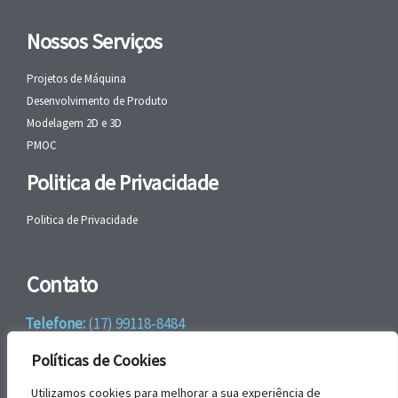
Nossos Serviços
Projetos de Máquina
Desenvolvimento de Produto
Modelagem 2D e 3D
PMOC
Politica de Privacidade
Politica de Privacidade
Contato
Telefone:
(17) 99118-8484
WhatsApp:
+55 (17) 99118-8484
Políticas de Cookies
email:
faleconosco@gbrengenharia.com
Utilizamos cookies para melhorar a sua experiência de