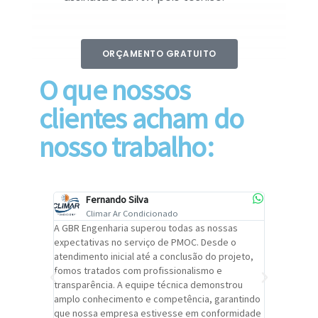
ORÇAMENTO GRATUITO
O que nossos
clientes acham do
nosso trabalho:
Fernando Silva
Car
Climar Ar Condicionado
Cli
lizar o
A GBR Engenharia superou todas as nossas
Recomendo
tremamente
expectativas no serviço de PMOC. Desde o
Engenhari
oi
atendimento inicial até a conclusão do projeto,
um alto ní
trabalho de
fomos tratados com profissionalismo e
qualidade 
viços da
transparência. A equipe técnica demonstrou
foi pontua
a um
amplo conhecimento e competência, garantindo
cuidado c
adrão.
que nossa empresa estivesse em conformidade
extremame