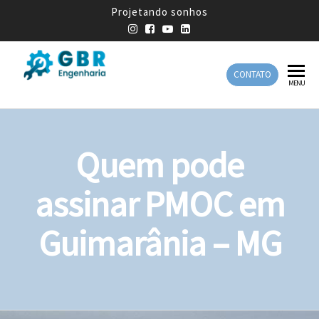
Projetando sonhos
CONTATO
GBR
Empresa
MENU
de
Engenharia
Engenharia
Mecânica
Quem pode
assinar PMOC em
Guimarânia – MG