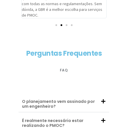
com todas as normas e regulamentações. Sem
alcançado
dúvida, a GBR é a melhor escolha para serviços
contar co
de PMOC.
futuras d
Perguntas Frequentes
FAQ
O planejamento vem assinado por
um engenheiro?
É realmente necessário estar
realizando o PMOC?