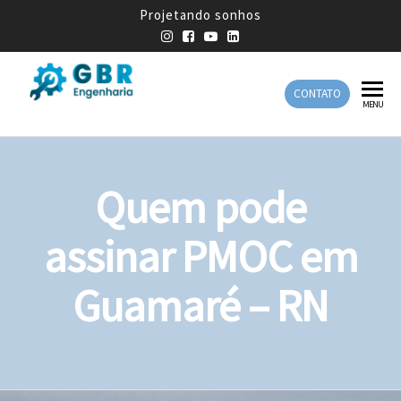
Projetando sonhos
CONTATO
GBR
Empresa
MENU
de
Engenharia
Engenharia
Mecânica
Quem pode
assinar PMOC em
Guamaré – RN