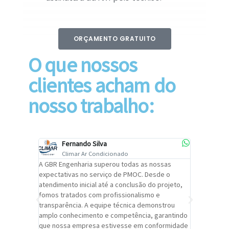
ORÇAMENTO GRATUITO
O que nossos
clientes acham do
nosso trabalho:
Fernando Silva
Car
Climar Ar Condicionado
Cli
lizar o
A GBR Engenharia superou todas as nossas
Recomendo
tremamente
expectativas no serviço de PMOC. Desde o
Engenhari
oi
atendimento inicial até a conclusão do projeto,
um alto ní
trabalho de
fomos tratados com profissionalismo e
qualidade 
viços da
transparência. A equipe técnica demonstrou
foi pontua
a um
amplo conhecimento e competência, garantindo
cuidado c
adrão.
que nossa empresa estivesse em conformidade
extremame