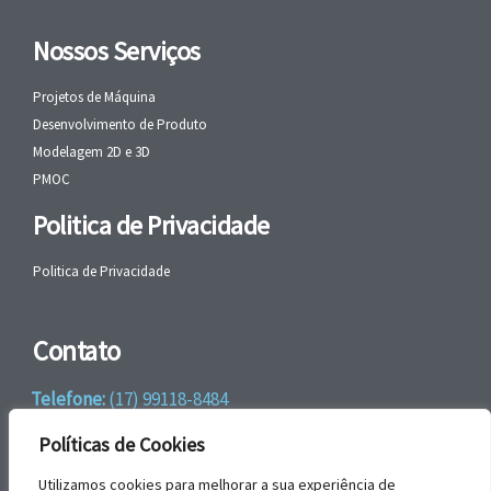
Nossos Serviços
Projetos de Máquina
Desenvolvimento de Produto
Modelagem 2D e 3D
PMOC
Politica de Privacidade
Politica de Privacidade
Contato
Telefone:
(17) 99118-8484
WhatsApp:
+55 (17) 99118-8484
Políticas de Cookies
email:
faleconosco@gbrengenharia.com
Utilizamos cookies para melhorar a sua experiência de