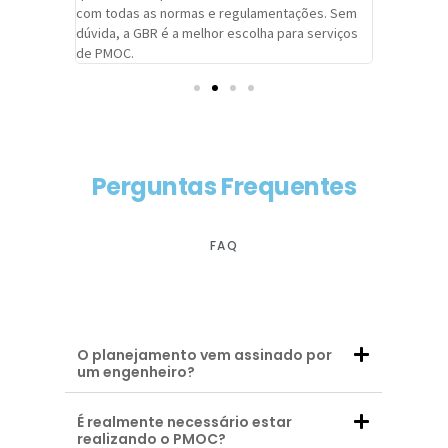
com todas as normas e regulamentações. Sem
alcançado
dúvida, a GBR é a melhor escolha para serviços
contar co
de PMOC.
futuras d
Perguntas Frequentes
FAQ
O planejamento vem assinado por
um engenheiro?
É realmente necessário estar
realizando o PMOC?