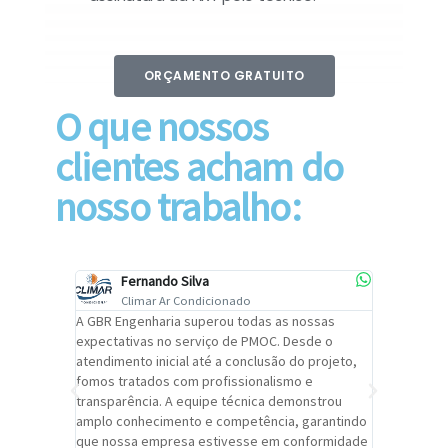
ORÇAMENTO GRATUITO
O que nossos
clientes acham do
nosso trabalho:
Fernando Silva
Car
Climar Ar Condicionado
Cli
lizar o
A GBR Engenharia superou todas as nossas
Recomendo
tremamente
expectativas no serviço de PMOC. Desde o
Engenhari
oi
atendimento inicial até a conclusão do projeto,
um alto ní
trabalho de
fomos tratados com profissionalismo e
qualidade 
viços da
transparência. A equipe técnica demonstrou
foi pontua
a um
amplo conhecimento e competência, garantindo
cuidado c
adrão.
que nossa empresa estivesse em conformidade
extremame