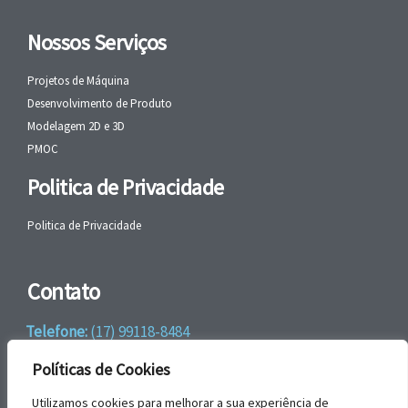
Nossos Serviços
Projetos de Máquina
Desenvolvimento de Produto
Modelagem 2D e 3D
PMOC
Politica de Privacidade
Politica de Privacidade
Contato
Telefone:
(17) 99118-8484
WhatsApp:
+55 (17) 99118-8484
Políticas de Cookies
email:
faleconosco@gbrengenharia.com
Utilizamos cookies para melhorar a sua experiência de