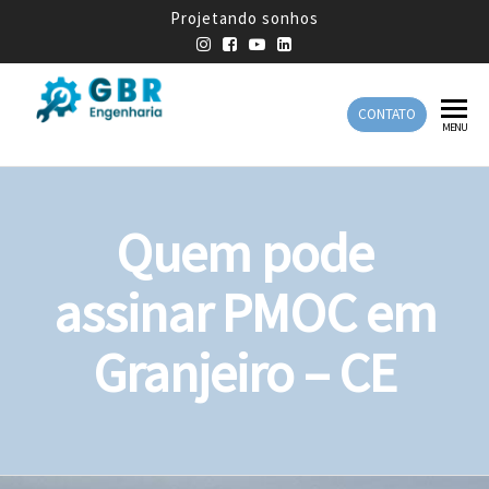
Projetando sonhos
CONTATO
GBR
Empresa
MENU
de
Engenharia
Engenharia
Mecânica
Quem pode
assinar PMOC em
Granjeiro – CE