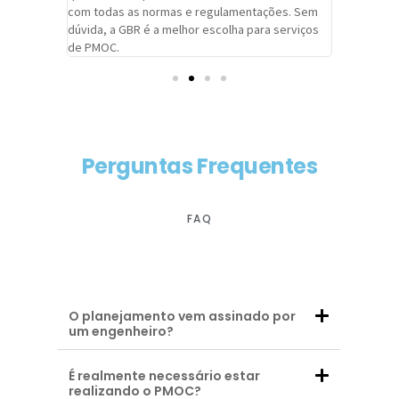
com todas as normas e regulamentações. Sem
alcançado
dúvida, a GBR é a melhor escolha para serviços
contar co
de PMOC.
futuras d
Perguntas Frequentes
FAQ
O planejamento vem assinado por
um engenheiro?
É realmente necessário estar
realizando o PMOC?