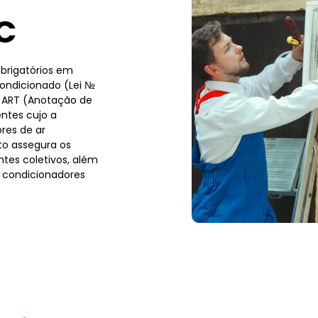
C
brigatórios em
condicionado (Lei №
a ART (Anotação de
ntes cujo a
res de ar
to assegura os
tes coletivos, além
 condicionadores