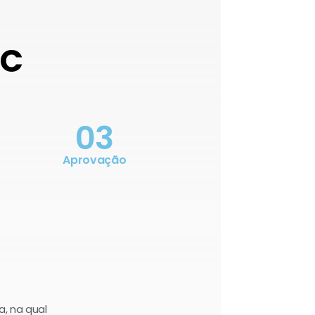
OC
03
Aprovação
a, na qual