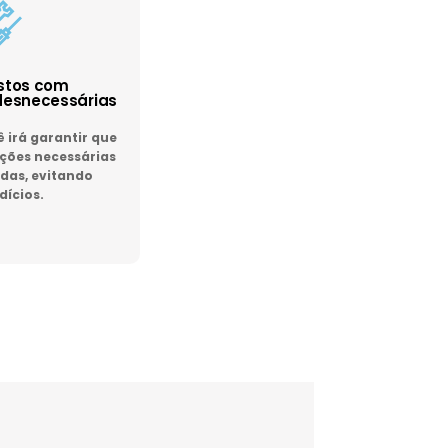
astos com
esnecessárias
irá garantir que
ões necessárias
das, evitando
dícios.