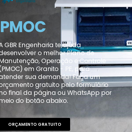
PMOC
A GBR Engenharia te ajuda
desenvolver o melhor Plano de
Manutenção, Operação e Controle
(PMOC) em Granito - PE, para
atender sua demanda! Faça um
orçamento gratuito pelo formulário
no final da página ou WhatsApp por
meio do botão abaixo.
ORÇAMENTO GRATUITO