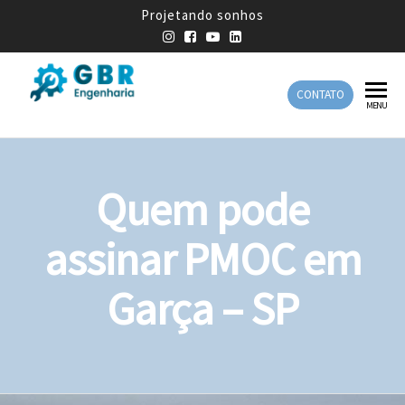
Projetando sonhos
CONTATO
GBR
Empresa
MENU
de
Engenharia
Engenharia
Mecânica
Quem pode
assinar PMOC em
Garça – SP