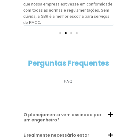
adrão.
que nossa empresa estivesse em conformidade
extremame
com todas as normas e regulamentações. Sem
alcançado
dúvida, a GBR é a melhor escolha para serviços
contar co
de PMOC.
futuras d
Perguntas Frequentes
FAQ
O planejamento vem assinado por
um engenheiro?
É realmente necessário estar