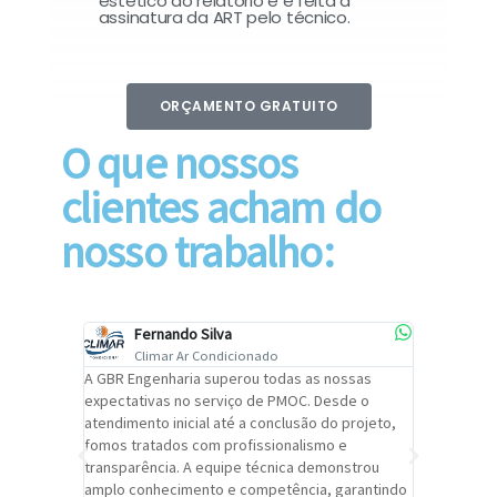
estético do relatório e é feita a
assinatura da ART pelo técnico.
ORÇAMENTO GRATUITO
O que nossos
clientes acham do
nosso trabalho:
Fernando Silva
Car
Climar Ar Condicionado
Cli
lizar o
A GBR Engenharia superou todas as nossas
Recomendo
tremamente
expectativas no serviço de PMOC. Desde o
Engenhari
oi
atendimento inicial até a conclusão do projeto,
um alto ní
trabalho de
fomos tratados com profissionalismo e
qualidade 
viços da
transparência. A equipe técnica demonstrou
foi pontua
a um
amplo conhecimento e competência, garantindo
cuidado c