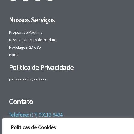
Nossos Serviços
Projetos de Máquina
Desenvolvimento de Produto
Modelagem 2D e 3D
PMOC
Politica de Privacidade
Politica de Privacidade
Contato
Telefone:
(17) 99118-8484
WhatsApp:
+55 (17) 99118-8484
Políticas de Cookies