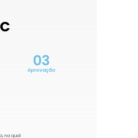
OC
03
Aprovação
a, na qual