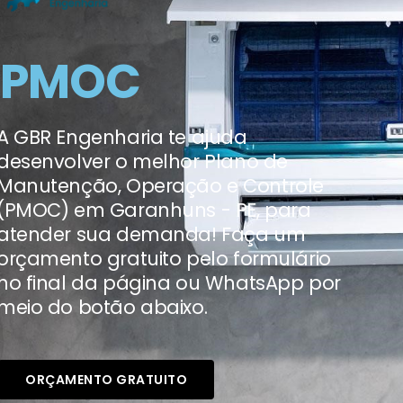
PMOC
A GBR Engenharia te ajuda
desenvolver o melhor Plano de
Manutenção, Operação e Controle
(PMOC) em Garanhuns - PE, para
atender sua demanda! Faça um
orçamento gratuito pelo formulário
no final da página ou WhatsApp por
meio do botão abaixo.
ORÇAMENTO GRATUITO