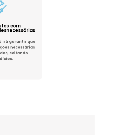
astos com
esnecessárias
irá garantir que
ões necessárias
das, evitando
dícios.