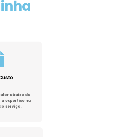
minha
Custo
lor abaixo do
a expertise na
do serviço.