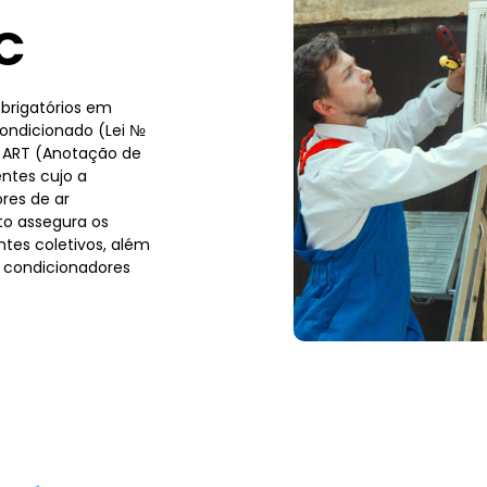
C
brigatórios em
condicionado (Lei №
a ART (Anotação de
ntes cujo a
res de ar
to assegura os
tes coletivos, além
 condicionadores