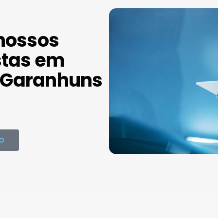
nossos
stas em
Garanhuns
O