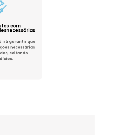
astos com
esnecessárias
irá garantir que
ões necessárias
das, evitando
dícios.