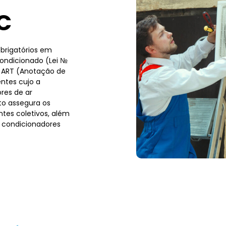
C
brigatórios em
condicionado (Lei №
a ART (Anotação de
ntes cujo a
res de ar
to assegura os
tes coletivos, além
 condicionadores