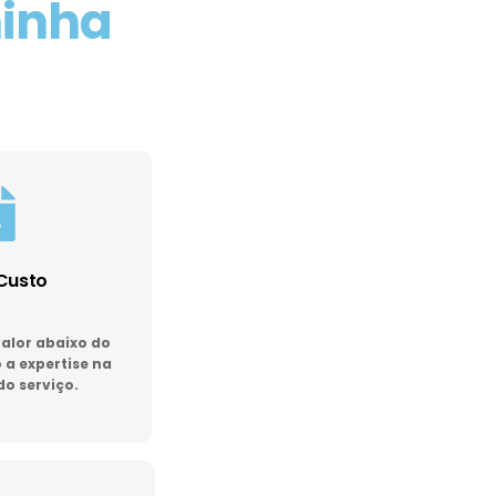
minha
Custo
lor abaixo do
a expertise na
do serviço.