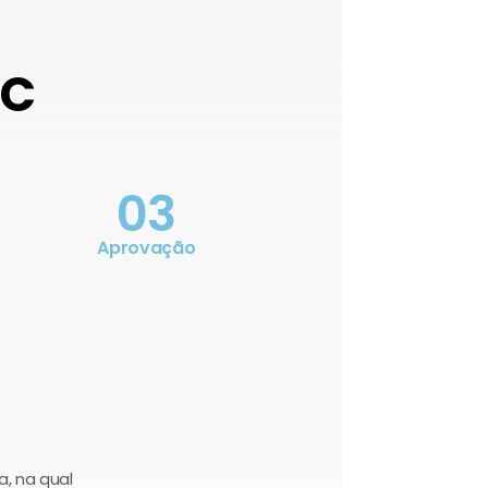
OC
03
Aprovação
a, na qual