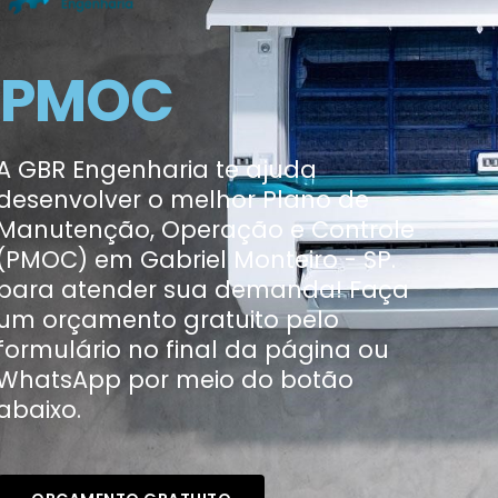
PMOC
A GBR Engenharia te ajuda
desenvolver o melhor Plano de
Manutenção, Operação e Controle
(PMOC) em Gabriel Monteiro - SP.
para atender sua demanda! Faça
um orçamento gratuito pelo
formulário no final da página ou
WhatsApp por meio do botão
abaixo.