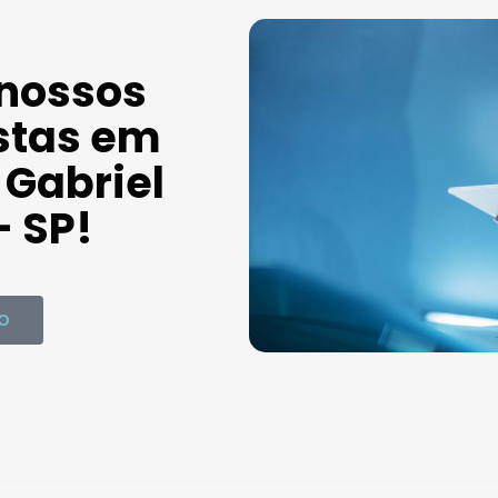
 nossos
stas em
Gabriel
- SP!
O