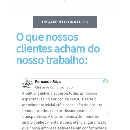
ORÇAMENTO GRATUITO
O que nossos
clientes acham do
nosso trabalho:
Fernando Silva
Car
Climar Ar Condicionado
Cli
lizar o
A GBR Engenharia superou todas as nossas
Recomendo
tremamente
expectativas no serviço de PMOC. Desde o
Engenhari
oi
atendimento inicial até a conclusão do projeto,
um alto ní
trabalho de
fomos tratados com profissionalismo e
qualidade 
viços da
transparência. A equipe técnica demonstrou
foi pontua
a um
amplo conhecimento e competência, garantindo
cuidado c
adrão.
que nossa empresa estivesse em conformidade
extremame