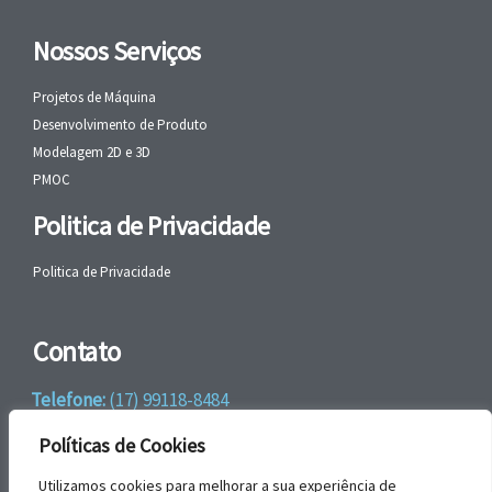
Nossos Serviços
Projetos de Máquina
Desenvolvimento de Produto
Modelagem 2D e 3D
PMOC
Politica de Privacidade
Politica de Privacidade
Contato
Telefone:
(17) 99118-8484
WhatsApp:
+55 (17) 99118-8484
Políticas de Cookies
email:
faleconosco@gbrengenharia.com
Utilizamos cookies para melhorar a sua experiência de