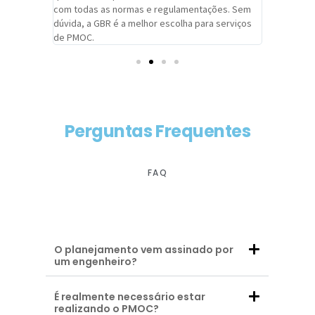
com todas as normas e regulamentações. Sem
alcançado
dúvida, a GBR é a melhor escolha para serviços
contar co
de PMOC.
futuras d
Perguntas Frequentes
FAQ
O planejamento vem assinado por
um engenheiro?
É realmente necessário estar
realizando o PMOC?