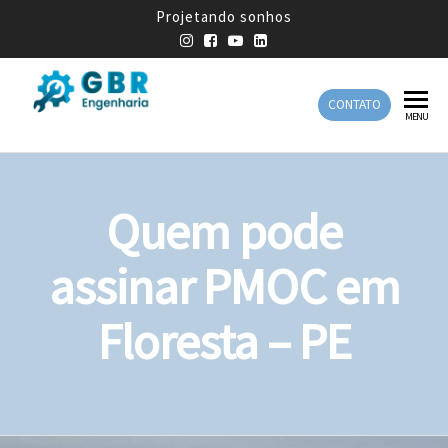
Projetando sonhos
CONTATO
GBR
Empresa
MENU
de
Engenharia
Engenharia
Mecânica
Quem pode
assinar PMOC em
Floresta – PE