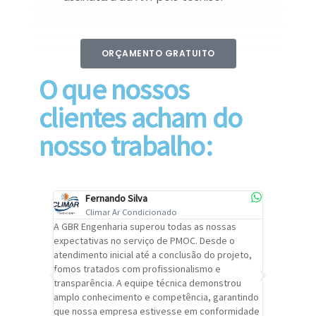
ORÇAMENTO GRATUITO
O que nossos
clientes acham do
nosso trabalho:
Fernando Silva
Car
Climar Ar Condicionado
Cli
lizar o
A GBR Engenharia superou todas as nossas
Recomendo
tremamente
expectativas no serviço de PMOC. Desde o
Engenhari
oi
atendimento inicial até a conclusão do projeto,
um alto ní
trabalho de
fomos tratados com profissionalismo e
qualidade 
viços da
transparência. A equipe técnica demonstrou
foi pontua
a um
amplo conhecimento e competência, garantindo
cuidado c
adrão.
que nossa empresa estivesse em conformidade
extremame