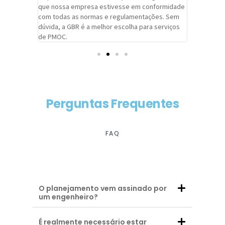
adrão.
que nossa empresa estivesse em conformidade
extremame
com todas as normas e regulamentações. Sem
alcançado
dúvida, a GBR é a melhor escolha para serviços
contar co
de PMOC.
futuras d
Perguntas Frequentes
FAQ
O planejamento vem assinado por
um engenheiro?
É realmente necessário estar