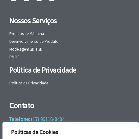
Nossos Serviços
Projetos de Máquina
Desenvolvimento de Produto
Modelagem 2D e 3D
PMOC
Politica de Privacidade
Politica de Privacidade
Contato
Telefone:
(17) 99118-8484
WhatsApp:
+55 (17) 99118-8484
Políticas de Cookies