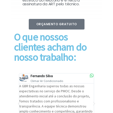
estético do relatório e é feita a
assinatura da ART pelo técnico.
ORÇAMENTO GRATUITO
O que nossos
clientes acham do
nosso trabalho:
Fernando Silva
Car
Climar Ar Condicionado
Cli
lizar o
A GBR Engenharia superou todas as nossas
Recomendo
tremamente
expectativas no serviço de PMOC. Desde o
Engenhari
oi
atendimento inicial até a conclusão do projeto,
um alto ní
trabalho de
fomos tratados com profissionalismo e
qualidade 
viços da
transparência. A equipe técnica demonstrou
foi pontua
a um
amplo conhecimento e competência, garantindo
cuidado c