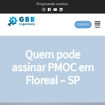
Projetando sonhos
CONTATO
GBR
Empresa
MENU
de
Engenharia
Engenharia
Mecânica
Quem pode
assinar PMOC em
Floreal – SP