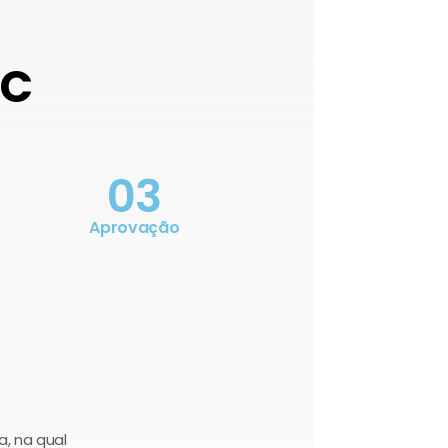
OC
03
Aprovação
a, na qual