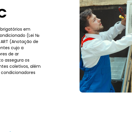
C
brigatórios em
condicionado (Lei №
a ART (Anotação de
ntes cujo a
res de ar
to assegura os
tes coletivos, além
 condicionadores