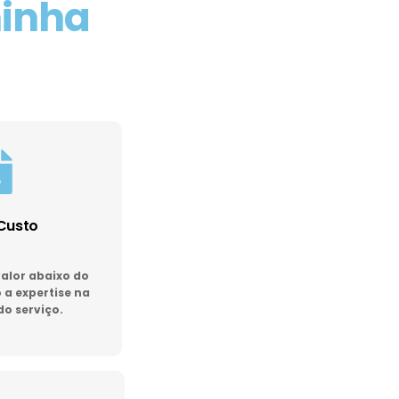
minha
Custo
lor abaixo do
a expertise na
do serviço.