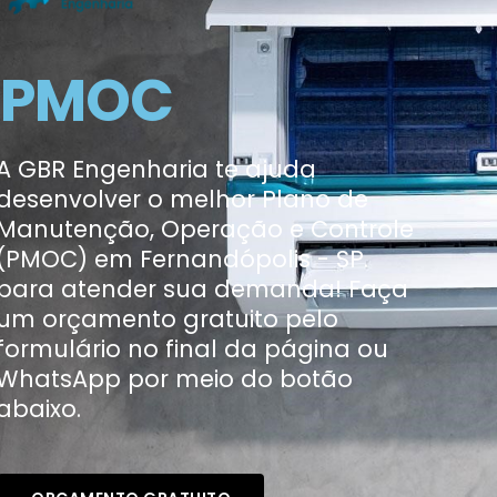
PMOC
A GBR Engenharia te ajuda
desenvolver o melhor Plano de
Manutenção, Operação e Controle
(PMOC) em Fernandópolis - SP.
para atender sua demanda! Faça
um orçamento gratuito pelo
formulário no final da página ou
WhatsApp por meio do botão
abaixo.