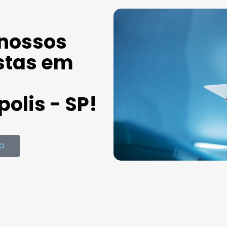
 nossos
stas em
olis - SP!
O