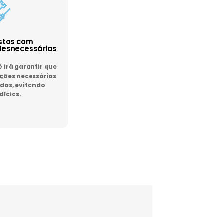
astos com
esnecessárias
irá garantir que
ões necessárias
das, evitando
dícios.