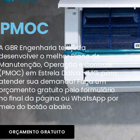
PMOC
A GBR Engenharia te ajuda
desenvolver o melhor Plano de
Manutenção, Operação e Controle
(PMOC) em Estrela Dalva - MG, para
atender sua demanda! Faça um
orçamento gratuito pelo formulário
no final da página ou WhatsApp por
meio do botão abaixo.
ORÇAMENTO GRATUITO