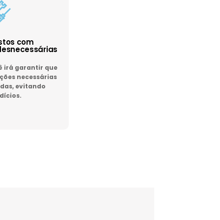
astos com
esnecessárias
irá garantir que
ões necessárias
das, evitando
dícios.