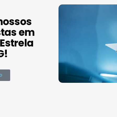
nossos
stas em
Estrela
G!
O