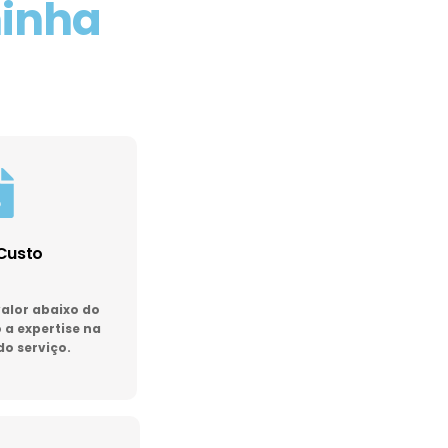
minha
Custo
lor abaixo do
a expertise na
do serviço.