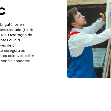
C
brigatórios em
condicionado (Lei №
a ART (Anotação de
ntes cujo a
res de ar
to assegura os
tes coletivos, além
 condicionadores