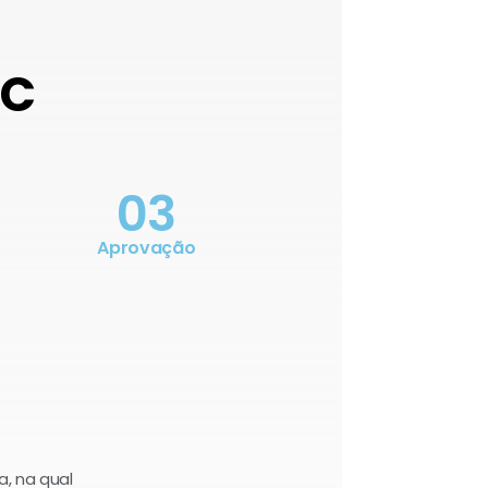
OC
03
Aprovação
a, na qual