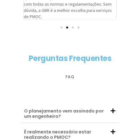
com todas as normas e regulamentações. Sem
alcançado
dúvida, a GBR é a melhor escolha para serviços
contar co
de PMOC.
futuras d
Perguntas Frequentes
FAQ
O planejamento vem assinado por
um engenheiro?
É realmente necessário estar
realizando o PMOC?