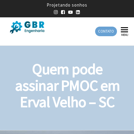
Projetando sonhos
CONTATO
GBR
Empresa
MENU
de
Engenharia
Engenharia
Mecânica
Quem pode
assinar PMOC em
Erval Velho – SC