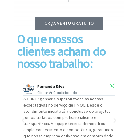
ORÇAMENTO GRATUITO
O que nossos
clientes acham do
nosso trabalho:
Fernando Silva
Car
Climar Ar Condicionado
Cli
lizar o
A GBR Engenharia superou todas as nossas
Recomendo
tremamente
expectativas no serviço de PMOC. Desde o
Engenhari
oi
atendimento inicial até a conclusão do projeto,
um alto ní
trabalho de
fomos tratados com profissionalismo e
qualidade 
viços da
transparência. A equipe técnica demonstrou
foi pontua
a um
amplo conhecimento e competência, garantindo
cuidado c
adrão.
que nossa empresa estivesse em conformidade
extremame