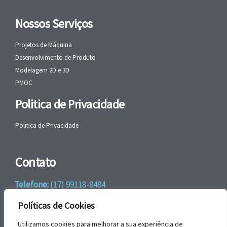
Nossos Serviços
Projetos de Máquina
Desenvolvimento de Produto
Modelagem 2D e 3D
PMOC
Politica de Privacidade
Politica de Privacidade
Contato
Telefone:
(17) 99118-8484
WhatsApp:
+55 (17) 99118-8484
Políticas de Cookies
email:
faleconosco@gbrengenharia.com
Utilizamos cookies para melhorar a sua experiência de