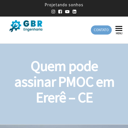
Projetando sonhos
CONTATO
GBR
Empresa
MENU
de
Engenharia
Engenharia
Mecânica
Quem pode
assinar PMOC em
Ererê – CE