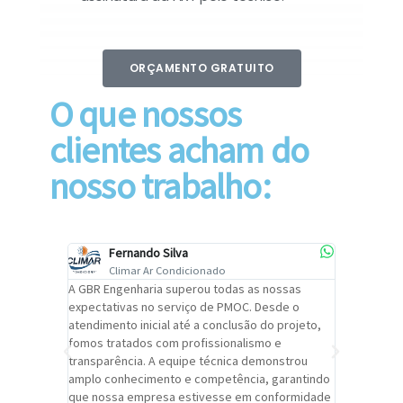
ORÇAMENTO GRATUITO
O que nossos
clientes acham do
nosso trabalho:
Fernando Silva
Car
Climar Ar Condicionado
Cli
lizar o
A GBR Engenharia superou todas as nossas
Recomendo
tremamente
expectativas no serviço de PMOC. Desde o
Engenhari
oi
atendimento inicial até a conclusão do projeto,
um alto ní
trabalho de
fomos tratados com profissionalismo e
qualidade 
viços da
transparência. A equipe técnica demonstrou
foi pontua
a um
amplo conhecimento e competência, garantindo
cuidado c
adrão.
que nossa empresa estivesse em conformidade
extremame