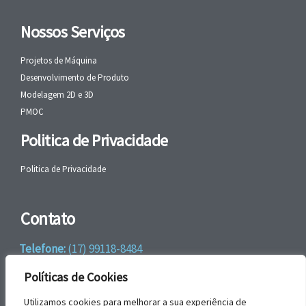
Nossos Serviços
Projetos de Máquina
Desenvolvimento de Produto
Modelagem 2D e 3D
PMOC
Politica de Privacidade
Politica de Privacidade
Contato
Telefone:
(17) 99118-8484
WhatsApp:
+55 (17) 99118-8484
Políticas de Cookies
email:
faleconosco@gbrengenharia.com
Utilizamos cookies para melhorar a sua experiência de