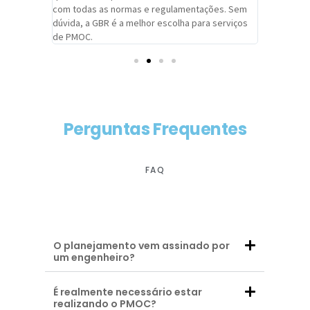
com todas as normas e regulamentações. Sem
alcançado
dúvida, a GBR é a melhor escolha para serviços
contar co
de PMOC.
futuras d
Perguntas Frequentes
FAQ
O planejamento vem assinado por
um engenheiro?
É realmente necessário estar
realizando o PMOC?