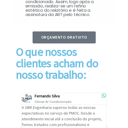
condicionado. Assim, logo após a
emissão, realiza-se um refino
estético do relatório e é feita a
assinatura da ART pelo técnico.
ORÇAMENTO GRATUITO
O que nossos
clientes acham do
nosso trabalho:
Fernando Silva
Car
Climar Ar Condicionado
Cli
lizar o
A GBR Engenharia superou todas as nossas
Recomendo
tremamente
expectativas no serviço de PMOC. Desde o
Engenhari
oi
atendimento inicial até a conclusão do projeto,
um alto ní
trabalho de
fomos tratados com profissionalismo e
qualidade 