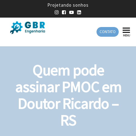
Projetando sonhos
CONTATO
GBR
Empresa
MENU
de
Engenharia
Engenharia
Mecânica
Quem pode
assinar PMOC em
Doutor Ricardo –
RS