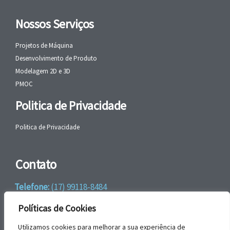
Nossos Serviços
Projetos de Máquina
Desenvolvimento de Produto
Modelagem 2D e 3D
PMOC
Politica de Privacidade
Politica de Privacidade
Contato
Telefone:
(17) 99118-8484
WhatsApp:
+55 (17) 99118-8484
Políticas de Cookies
email:
faleconosco@gbrengenharia.com
Utilizamos cookies para melhorar a sua experiência de