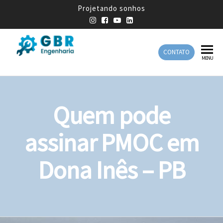
Projetando sonhos
CONTATO
GBR
Empresa
MENU
de
Engenharia
Engenharia
Mecânica
Quem pode
assinar PMOC em
Dona Inês – PB