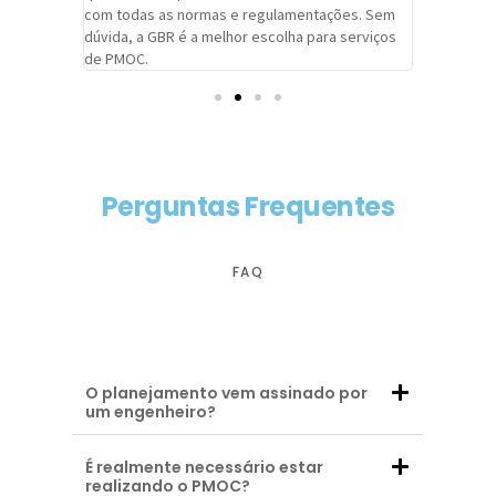
com todas as normas e regulamentações. Sem
alcançado
dúvida, a GBR é a melhor escolha para serviços
contar co
de PMOC.
futuras d
Perguntas Frequentes
FAQ
O planejamento vem assinado por
um engenheiro?
É realmente necessário estar
realizando o PMOC?