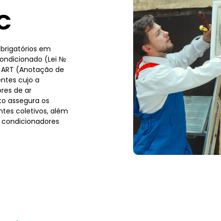
C
brigatórios em
condicionado (Lei №
a ART (Anotação de
ntes cujo a
res de ar
to assegura os
tes coletivos, além
 condicionadores