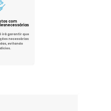
astos com
esnecessárias
irá garantir que
ões necessárias
das, evitando
dícios.