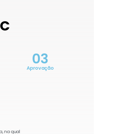
OC
03
Aprovação
a, na qual