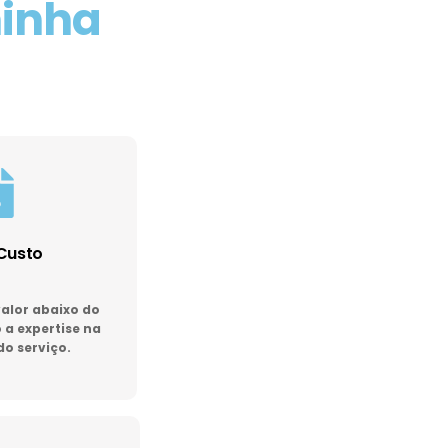
minha
Custo
lor abaixo do
a expertise na
do serviço.