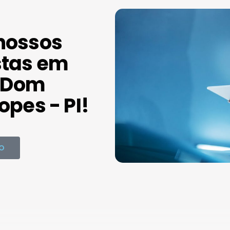
nossos
stas em
 Dom
opes - PI!
O