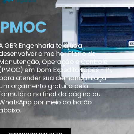
PMOC
A GBR Engenharia te ajuda
desenvolver o melhor Plano de
Manutenção, Operação e Controle
(PMOC) em Dom Expedito Lopes - PI,
para atender sua demanda! Faça
um orçamento gratuito pelo
formulário no final da página ou
WhatsApp por meio do botão
abaixo.