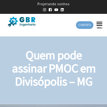
Projetando sonhos
CONTATO
GBR
Empresa
MENU
de
Engenharia
Engenharia
Mecânica
Quem pode
assinar PMOC em
Divisópolis – MG