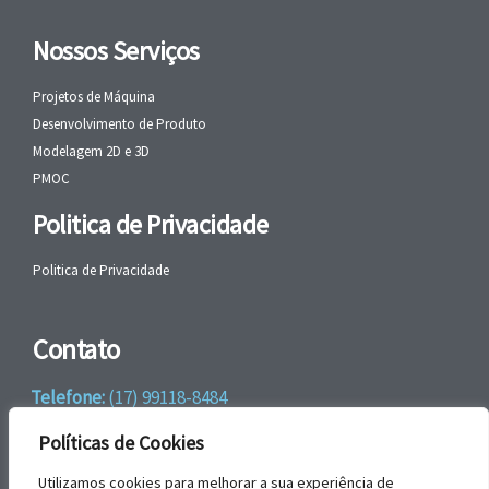
Nossos Serviços
Projetos de Máquina
Desenvolvimento de Produto
Modelagem 2D e 3D
PMOC
Politica de Privacidade
Politica de Privacidade
Contato
Telefone:
(17) 99118-8484
WhatsApp:
+55 (17) 99118-8484
Políticas de Cookies
email:
faleconosco@gbrengenharia.com
Utilizamos cookies para melhorar a sua experiência de