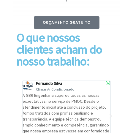
ORÇAMENTO GRATUITO
O que nossos
clientes acham do
nosso trabalho:
Fernando Silva
Car
Climar Ar Condicionado
Cli
lizar o
A GBR Engenharia superou todas as nossas
Recomendo
tremamente
expectativas no serviço de PMOC. Desde o
Engenhari
oi
atendimento inicial até a conclusão do projeto,
um alto ní
trabalho de
fomos tratados com profissionalismo e
qualidade 
viços da
transparência. A equipe técnica demonstrou
foi pontua
a um
amplo conhecimento e competência, garantindo
cuidado c
adrão.
que nossa empresa estivesse em conformidade
extremame