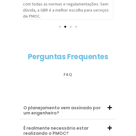
com todas as normas e regulamentações. Sem
alcançado
dúvida, a GBR é a melhor escolha para serviços
contar co
de PMOC.
futuras d
Perguntas Frequentes
FAQ
O planejamento vem assinado por
um engenheiro?
É realmente necessário estar
realizando o PMOC?