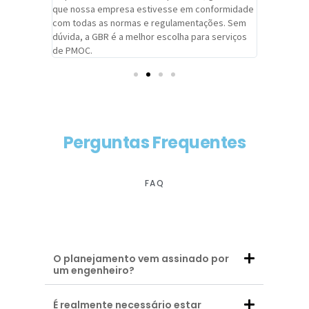
adrão.
que nossa empresa estivesse em conformidade
extremame
com todas as normas e regulamentações. Sem
alcançado
dúvida, a GBR é a melhor escolha para serviços
contar co
de PMOC.
futuras d
Perguntas Frequentes
FAQ
O planejamento vem assinado por
um engenheiro?
É realmente necessário estar