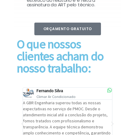
estético do relatório e é feita a
assinatura da ART pelo técnico.
ORÇAMENTO GRATUITO
O que nossos
clientes acham do
nosso trabalho:
Fernando Silva
Car
Climar Ar Condicionado
Cli
lizar o
A GBR Engenharia superou todas as nossas
Recomendo
tremamente
expectativas no serviço de PMOC. Desde o
Engenhari
oi
atendimento inicial até a conclusão do projeto,
um alto ní
trabalho de
fomos tratados com profissionalismo e
qualidade 
viços da
transparência. A equipe técnica demonstrou
foi pontua
a um
amplo conhecimento e competência, garantindo
cuidado c