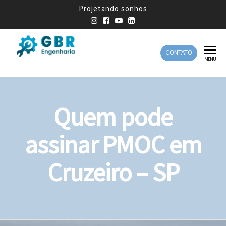
Projetando sonhos
CONTATO
GBR
Empresa
MENU
de
Engenharia
Engenharia
Mecânica
Quem pode
assinar PMOC em
Cruzeiro – SP