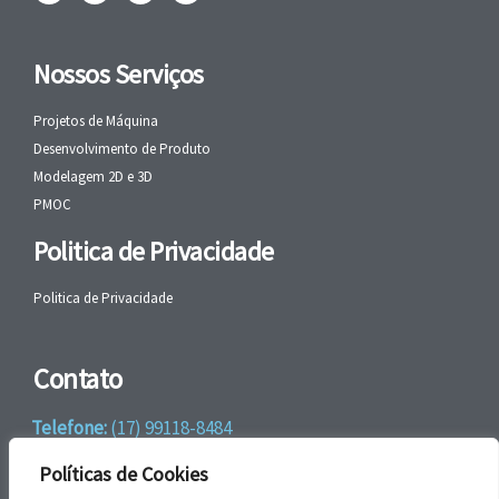
Nossos Serviços
Projetos de Máquina
Desenvolvimento de Produto
Modelagem 2D e 3D
PMOC
Politica de Privacidade
Politica de Privacidade
Contato
Telefone:
(17) 99118-8484
WhatsApp:
+55 (17) 99118-8484
Políticas de Cookies