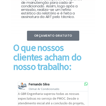
de manutenção para cada ar-
condicionado. Assim, logo após a
emissão, realiza-se um refino
estético do relatório e é feita a
assinatura da ART pelo técnico.
ORÇAMENTO GRATUITO
O que nossos
clientes acham do
nosso trabalho:
Fernando Silva
Car
Climar Ar Condicionado
Cli
lizar o
A GBR Engenharia superou todas as nossas
Recomendo
tremamente
expectativas no serviço de PMOC. Desde o
Engenhari
oi
atendimento inicial até a conclusão do projeto,
um alto ní