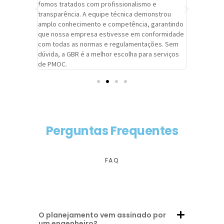
trabalho de
fomos tratados com profissionalismo e
qualidade 
viços da
transparência. A equipe técnica demonstrou
foi pontua
a um
amplo conhecimento e competência, garantindo
cuidado c
adrão.
que nossa empresa estivesse em conformidade
extremame
com todas as normas e regulamentações. Sem
alcançado
dúvida, a GBR é a melhor escolha para serviços
contar co
de PMOC.
futuras d
Perguntas Frequentes
FAQ
O planejamento vem assinado por
um engenheiro?