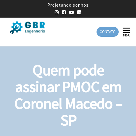
Projetando sonhos
CONTATO
GBR
Empresa
MENU
de
Engenharia
Engenharia
Mecânica
Quem pode
assinar PMOC em
Coronel Macedo –
SP