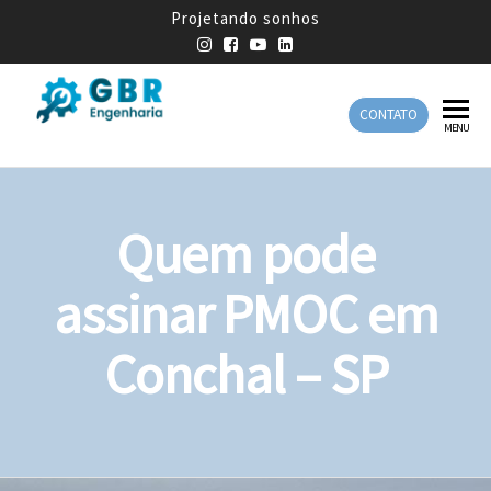
Projetando sonhos
CONTATO
GBR
Empresa
MENU
de
Engenharia
Engenharia
Mecânica
Quem pode
assinar PMOC em
Conchal – SP