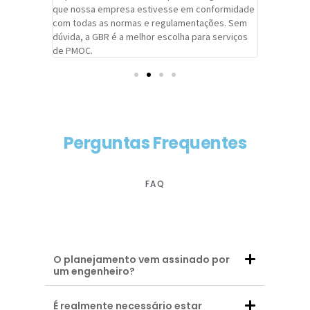
adrão.
que nossa empresa estivesse em conformidade
extremame
com todas as normas e regulamentações. Sem
alcançado
dúvida, a GBR é a melhor escolha para serviços
contar co
de PMOC.
futuras d
Perguntas Frequentes
FAQ
O planejamento vem assinado por
um engenheiro?
É realmente necessário estar