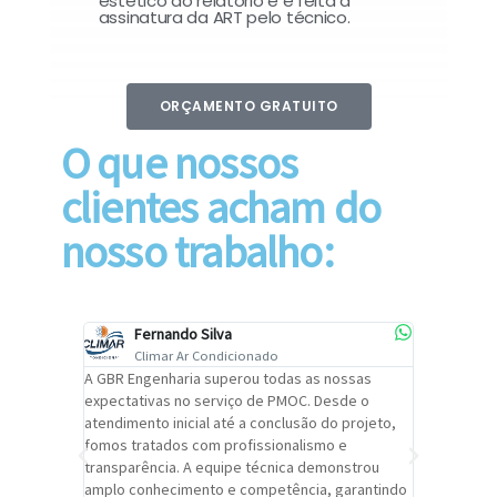
estético do relatório e é feita a
assinatura da ART pelo técnico.
ORÇAMENTO GRATUITO
O que nossos
clientes acham do
nosso trabalho:
Fernando Silva
Car
Climar Ar Condicionado
Cli
lizar o
A GBR Engenharia superou todas as nossas
Recomendo
tremamente
expectativas no serviço de PMOC. Desde o
Engenhari
oi
atendimento inicial até a conclusão do projeto,
um alto ní
trabalho de
fomos tratados com profissionalismo e
qualidade 
viços da
transparência. A equipe técnica demonstrou
foi pontua
a um
amplo conhecimento e competência, garantindo
cuidado c