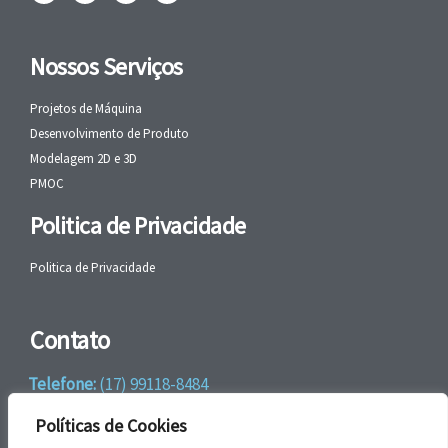
Nossos Serviços
Projetos de Máquina
Desenvolvimento de Produto
Modelagem 2D e 3D
PMOC
Politica de Privacidade
Politica de Privacidade
Contato
Telefone:
(17) 99118-8484
WhatsApp:
+55 (17) 99118-8484
Políticas de Cookies