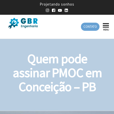
Projetando sonhos
CONTATO
GBR
Empresa
MENU
de
Engenharia
Engenharia
Mecânica
Quem pode
assinar PMOC em
Conceição – PB