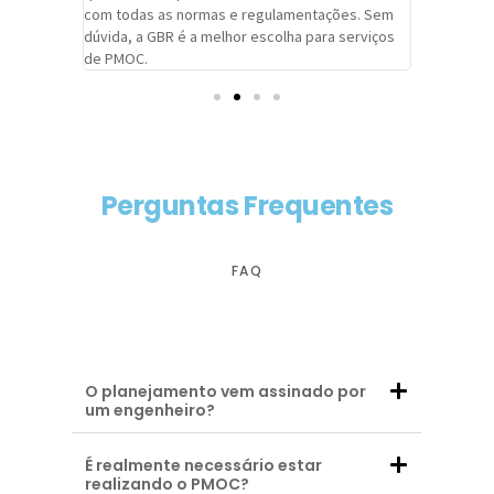
com todas as normas e regulamentações. Sem
alcançado
dúvida, a GBR é a melhor escolha para serviços
contar co
de PMOC.
futuras d
Perguntas Frequentes
FAQ
O planejamento vem assinado por
um engenheiro?
É realmente necessário estar
realizando o PMOC?