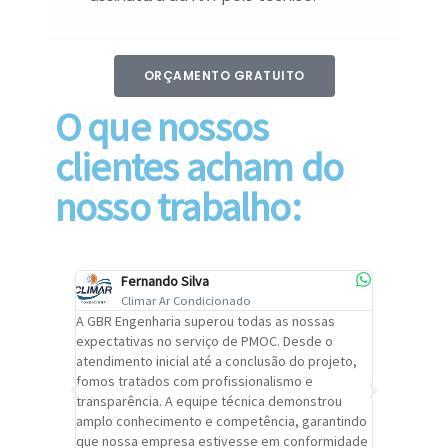
ORÇAMENTO GRATUITO
O que nossos
clientes acham do
nosso trabalho:
Fernando Silva
Car
Climar Ar Condicionado
Cli
lizar o
A GBR Engenharia superou todas as nossas
Recomendo
tremamente
expectativas no serviço de PMOC. Desde o
Engenhari
oi
atendimento inicial até a conclusão do projeto,
um alto ní
trabalho de
fomos tratados com profissionalismo e
qualidade 
viços da
transparência. A equipe técnica demonstrou
foi pontua
a um
amplo conhecimento e competência, garantindo
cuidado c
adrão.
que nossa empresa estivesse em conformidade
extremame