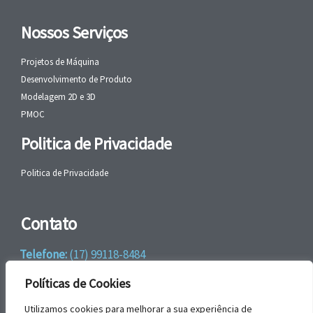
Nossos Serviços
Projetos de Máquina
Desenvolvimento de Produto
Modelagem 2D e 3D
PMOC
Politica de Privacidade
Politica de Privacidade
Contato
Telefone:
(17) 99118-8484
WhatsApp:
+55 (17) 99118-8484
Políticas de Cookies
email:
faleconosco@gbrengenharia.com
Utilizamos cookies para melhorar a sua experiência de