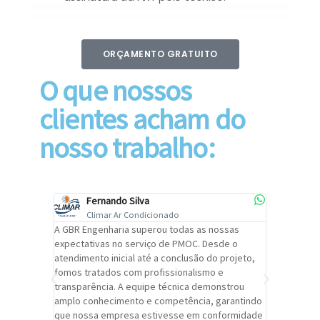
ORÇAMENTO GRATUITO
O que nossos
clientes acham do
nosso trabalho:
Fernando Silva
Car
Climar Ar Condicionado
Cli
lizar o
A GBR Engenharia superou todas as nossas
Recomendo
tremamente
expectativas no serviço de PMOC. Desde o
Engenhari
oi
atendimento inicial até a conclusão do projeto,
um alto ní
trabalho de
fomos tratados com profissionalismo e
qualidade 
viços da
transparência. A equipe técnica demonstrou
foi pontua
a um
amplo conhecimento e competência, garantindo
cuidado c
adrão.
que nossa empresa estivesse em conformidade
extremame