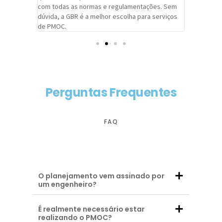
com todas as normas e regulamentações. Sem
alcançado
dúvida, a GBR é a melhor escolha para serviços
contar co
de PMOC.
futuras d
Perguntas Frequentes
FAQ
O planejamento vem assinado por
um engenheiro?
É realmente necessário estar
realizando o PMOC?