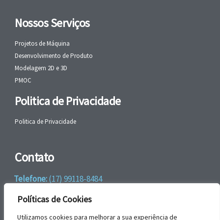
Nossos Serviços
Projetos de Máquina
Desenvolvimento de Produto
Modelagem 2D e 3D
PMOC
Politica de Privacidade
Politica de Privacidade
Contato
Telefone:
(17) 99118-8484
WhatsApp:
+55 (17) 99118-8484
Políticas de Cookies
email:
faleconosco@gbrengenharia.com
Utilizamos cookies para melhorar a sua experiência de