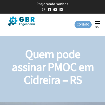
Projetando sonhos
CONTATO
GBR
Empresa
MENU
de
Engenharia
Engenharia
Mecânica
Quem pode
assinar PMOC em
Cidreira – RS