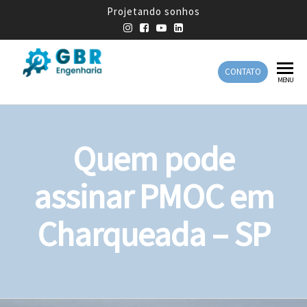
Projetando sonhos
CONTATO
GBR
Empresa
MENU
de
Engenharia
Engenharia
Mecânica
Quem pode
assinar PMOC em
Charqueada – SP