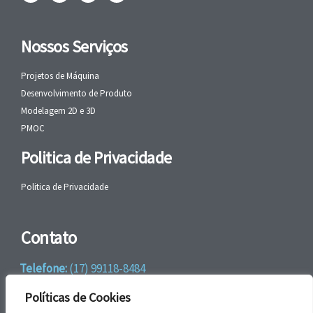
Nossos Serviços
Projetos de Máquina
Desenvolvimento de Produto
Modelagem 2D e 3D
PMOC
Politica de Privacidade
Politica de Privacidade
Contato
Telefone:
(17) 99118-8484
WhatsApp:
+55 (17) 99118-8484
Políticas de Cookies