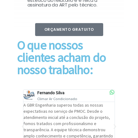
estético do relatório e é feita a
assinatura da ART pelo técnico.
ORÇAMENTO GRATUITO
O que nossos
clientes acham do
nosso trabalho:
Fernando Silva
Car
Climar Ar Condicionado
Cli
lizar o
A GBR Engenharia superou todas as nossas
Recomendo
tremamente
expectativas no serviço de PMOC. Desde o
Engenhari
oi
atendimento inicial até a conclusão do projeto,
um alto ní
trabalho de
fomos tratados com profissionalismo e
qualidade 
viços da
transparência. A equipe técnica demonstrou
foi pontua
a um
amplo conhecimento e competência, garantindo
cuidado c