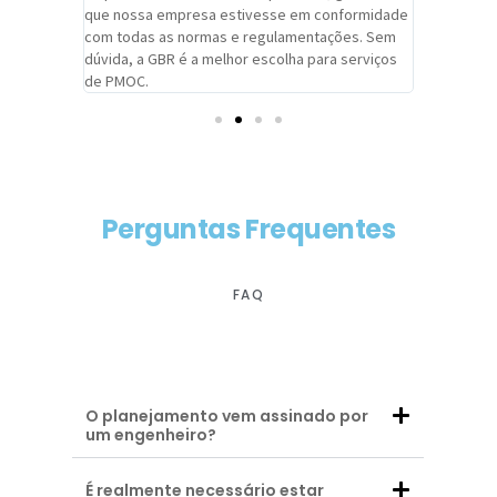
adrão.
que nossa empresa estivesse em conformidade
extremame
com todas as normas e regulamentações. Sem
alcançado
dúvida, a GBR é a melhor escolha para serviços
contar co
de PMOC.
futuras d
Perguntas Frequentes
FAQ
O planejamento vem assinado por
um engenheiro?
É realmente necessário estar