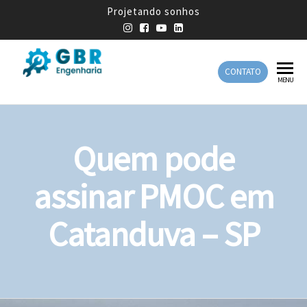
Projetando sonhos
CONTATO
GBR
Empresa
MENU
de
Engenharia
Engenharia
Mecânica
Quem pode
assinar PMOC em
Catanduva – SP