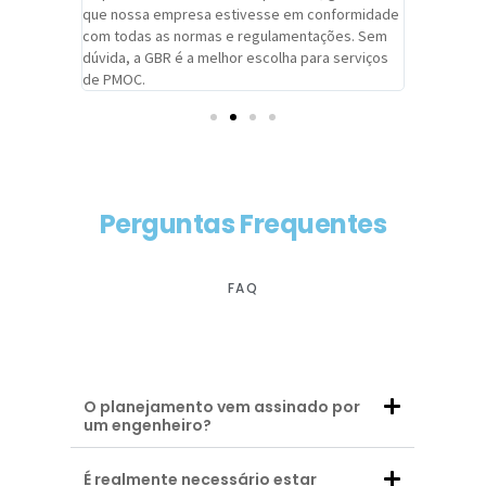
adrão.
que nossa empresa estivesse em conformidade
extremame
com todas as normas e regulamentações. Sem
alcançado
dúvida, a GBR é a melhor escolha para serviços
contar co
de PMOC.
futuras d
Perguntas Frequentes
FAQ
O planejamento vem assinado por
um engenheiro?
É realmente necessário estar