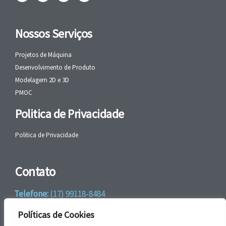
Nossos Serviços
Projetos de Máquina
Desenvolvimento de Produto
Modelagem 2D e 3D
PMOC
Politica de Privacidade
Politica de Privacidade
Contato
Telefone:
(17) 99118-8484
WhatsApp:
+55 (17) 99118-8484
Políticas de Cookies