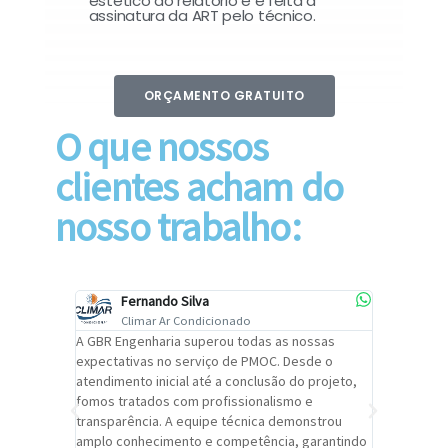
estético do relatório e é feita a
assinatura da ART pelo técnico.
ORÇAMENTO GRATUITO
O que nossos
clientes acham do
nosso trabalho:
Fernando Silva
Car
Climar Ar Condicionado
Cli
lizar o
A GBR Engenharia superou todas as nossas
Recomendo
tremamente
expectativas no serviço de PMOC. Desde o
Engenhari
oi
atendimento inicial até a conclusão do projeto,
um alto ní
trabalho de
fomos tratados com profissionalismo e
qualidade 
viços da
transparência. A equipe técnica demonstrou
foi pontua
a um
amplo conhecimento e competência, garantindo
cuidado c