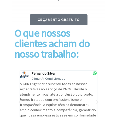
ORÇAMENTO GRATUITO
O que nossos
clientes acham do
nosso trabalho:
Fernando Silva
Car
Climar Ar Condicionado
Cli
lizar o
A GBR Engenharia superou todas as nossas
Recomendo
tremamente
expectativas no serviço de PMOC. Desde o
Engenhari
oi
atendimento inicial até a conclusão do projeto,
um alto ní
trabalho de
fomos tratados com profissionalismo e
qualidade 
viços da
transparência. A equipe técnica demonstrou
foi pontua
a um
amplo conhecimento e competência, garantindo
cuidado c
adrão.
que nossa empresa estivesse em conformidade
extremame