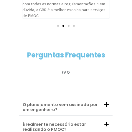
com todas as normas e regulamentações. Sem
alcançado
dúvida, a GBR é a melhor escolha para serviços
contar co
de PMOC.
futuras d
Perguntas Frequentes
FAQ
O planejamento vem assinado por
um engenheiro?
É realmente necessário estar
realizando o PMOC?