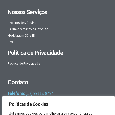
Nossos Serviços
Projetos de Máquina
Desenvolvimento de Produto
Modelagem 2D e 3D
PMOC
Politica de Privacidade
Politica de Privacidade
Contato
Telefone:
(17) 99118-8484
WhatsApp:
+55 (17) 99118-8484
Políticas de Cookies
email:
faleconosco@gbrengenharia.com
Utilizamos cookies para melhorar a sua experiência de