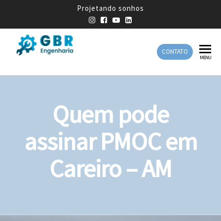
Projetando sonhos
CONTATO
GBR
Empresa
MENU
de
Engenharia
Engenharia
Mecânica
Quem pode
assinar PMOC em
Careiro – AM