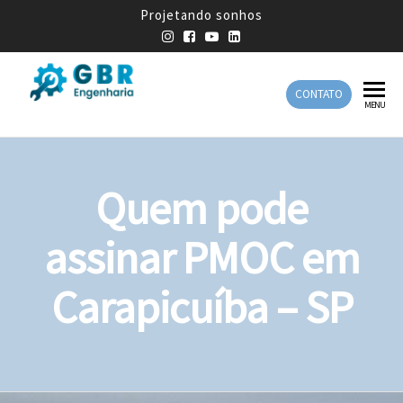
Projetando sonhos
CONTATO
GBR
Empresa
MENU
de
Engenharia
Engenharia
Mecânica
Quem pode
assinar PMOC em
Carapicuíba – SP