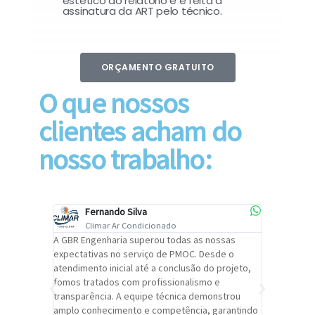
estético do relatório e é feita a
assinatura da ART pelo técnico.
ORÇAMENTO GRATUITO
O que nossos
clientes acham do
nosso trabalho:
Fernando Silva
Car
Climar Ar Condicionado
Cli
lizar o
A GBR Engenharia superou todas as nossas
Recomendo
tremamente
expectativas no serviço de PMOC. Desde o
Engenhari
oi
atendimento inicial até a conclusão do projeto,
um alto ní
trabalho de
fomos tratados com profissionalismo e
qualidade 
viços da
transparência. A equipe técnica demonstrou
foi pontua
a um
amplo conhecimento e competência, garantindo
cuidado c