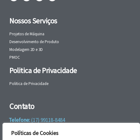
Nossos Serviços
Projetos de Máquina
Desenvolvimento de Produto
Modelagem 2D e 3D
PMOC
Politica de Privacidade
Politica de Privacidade
Contato
Telefone:
(17) 99118-8484
WhatsApp:
+55 (17) 99118-8484
Políticas de Cookies