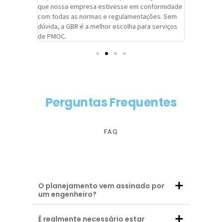
adrão.
que nossa empresa estivesse em conformidade
extremame
com todas as normas e regulamentações. Sem
alcançado
dúvida, a GBR é a melhor escolha para serviços
contar co
de PMOC.
futuras d
Perguntas Frequentes
FAQ
O planejamento vem assinado por
um engenheiro?
É realmente necessário estar