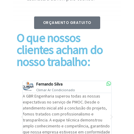
ORÇAMENTO GRATUITO
O que nossos
clientes acham do
nosso trabalho:
Fernando Silva
Car
Climar Ar Condicionado
Cli
lizar o
A GBR Engenharia superou todas as nossas
Recomendo
tremamente
expectativas no serviço de PMOC. Desde o
Engenhari
oi
atendimento inicial até a conclusão do projeto,
um alto ní
trabalho de
fomos tratados com profissionalismo e
qualidade 
viços da
transparência. A equipe técnica demonstrou
foi pontua
a um
amplo conhecimento e competência, garantindo
cuidado c
adrão.
que nossa empresa estivesse em conformidade
extremame