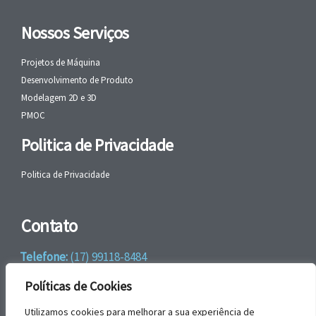
Nossos Serviços
Projetos de Máquina
Desenvolvimento de Produto
Modelagem 2D e 3D
PMOC
Politica de Privacidade
Politica de Privacidade
Contato
Telefone:
(17) 99118-8484
WhatsApp:
+55 (17) 99118-8484
Políticas de Cookies
email:
faleconosco@gbrengenharia.com
Utilizamos cookies para melhorar a sua experiência de