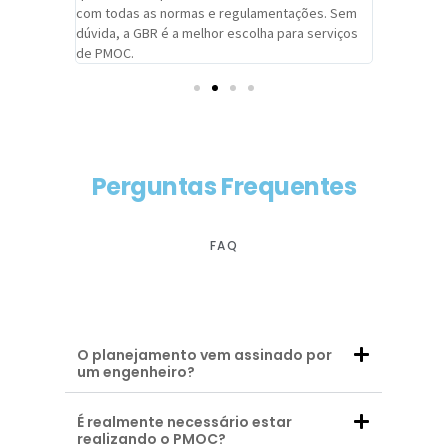
com todas as normas e regulamentações. Sem
alcançado
dúvida, a GBR é a melhor escolha para serviços
contar co
de PMOC.
futuras d
Perguntas Frequentes
FAQ
O planejamento vem assinado por
um engenheiro?
É realmente necessário estar
realizando o PMOC?