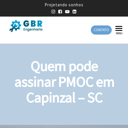
Projetando sonhos
CONTATO
GBR
Empresa
MENU
de
Engenharia
Engenharia
Mecânica
Quem pode
assinar PMOC em
Capinzal – SC