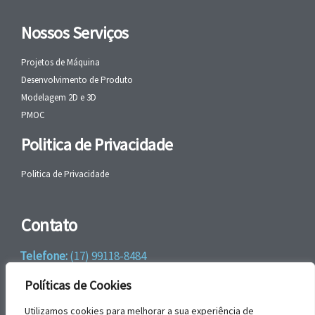
Nossos Serviços
Projetos de Máquina
Desenvolvimento de Produto
Modelagem 2D e 3D
PMOC
Politica de Privacidade
Politica de Privacidade
Contato
Telefone:
(17) 99118-8484
WhatsApp:
+55 (17) 99118-8484
Políticas de Cookies
email:
faleconosco@gbrengenharia.com
Utilizamos cookies para melhorar a sua experiência de