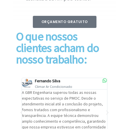
ORÇAMENTO GRATUITO
O que nossos
clientes acham do
nosso trabalho:
Fernando Silva
Car
Climar Ar Condicionado
Cli
lizar o
A GBR Engenharia superou todas as nossas
Recomendo
tremamente
expectativas no serviço de PMOC. Desde o
Engenhari
oi
atendimento inicial até a conclusão do projeto,
um alto ní
trabalho de
fomos tratados com profissionalismo e
qualidade 
viços da
transparência. A equipe técnica demonstrou
foi pontua
a um
amplo conhecimento e competência, garantindo
cuidado c
adrão.
que nossa empresa estivesse em conformidade
extremame