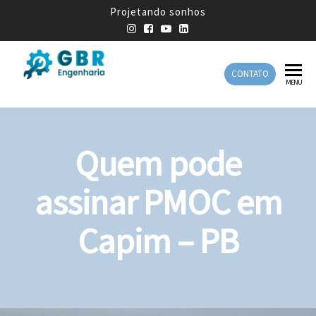
Projetando sonhos
CONTATO
GBR
Empresa
MENU
de
Engenharia
Engenharia
Mecânica
Quem pode
assinar PMOC em
Capim – PB