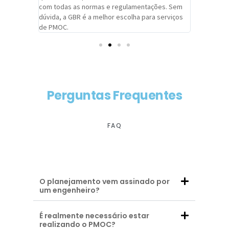
com todas as normas e regulamentações. Sem
alcançado
dúvida, a GBR é a melhor escolha para serviços
contar co
de PMOC.
futuras d
Perguntas Frequentes
FAQ
O planejamento vem assinado por
um engenheiro?
É realmente necessário estar
realizando o PMOC?