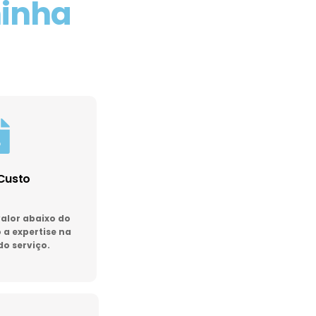
minha
Custo
lor abaixo do
a expertise na
do serviço.