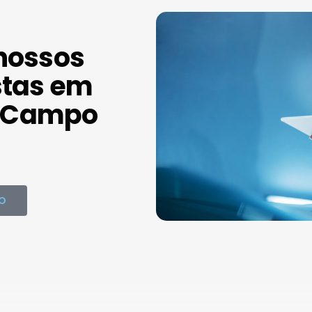
nossos
stas em
 Campo
O