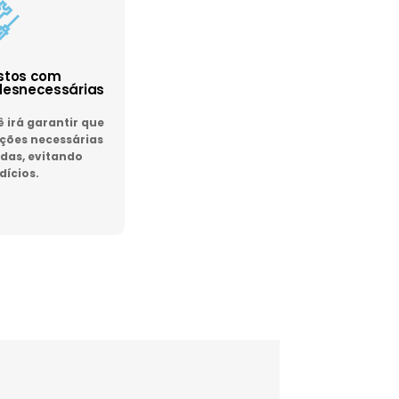
astos com
esnecessárias
irá garantir que
ões necessárias
das, evitando
dícios.