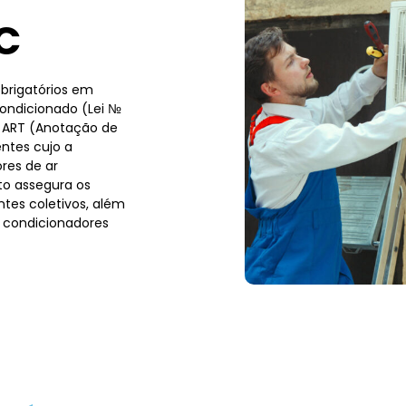
C
brigatórios em
condicionado (Lei №
a ART (Anotação de
ntes cujo a
res de ar
to assegura os
tes coletivos, além
 condicionadores