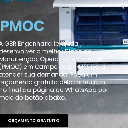
PMOC
A GBR Engenharia te ajuda
desenvolver o melhor Plano de
Manutenção, Operação e Controle
(PMOC) em Campo Belo - MG, para
atender sua demanda! Faça um
orçamento gratuito pelo formulário
no final da página ou WhatsApp por
meio do botão abaixo.
ORÇAMENTO GRATUITO