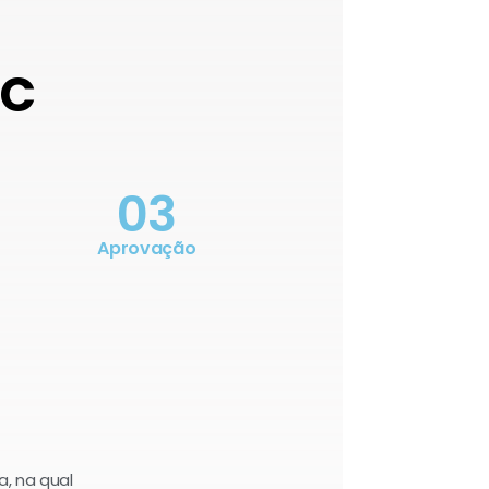
OC
03
Aprovação
a, na qual