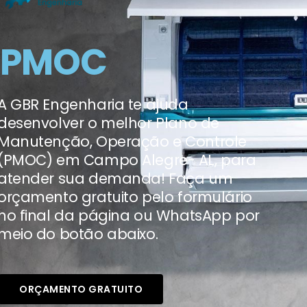
PMOC
A GBR Engenharia te ajuda
desenvolver o melhor Plano de
Manutenção, Operação e Controle
(PMOC) em Campo Alegre- AL, para
atender sua demanda! Faça um
orçamento gratuito pelo formulário
no final da página ou WhatsApp por
meio do botão abaixo.
ORÇAMENTO GRATUITO