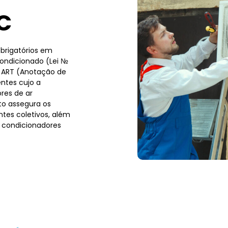
C
brigatórios em
condicionado (Lei №
a ART (Anotação de
ntes cujo a
res de ar
to assegura os
tes coletivos, além
 condicionadores