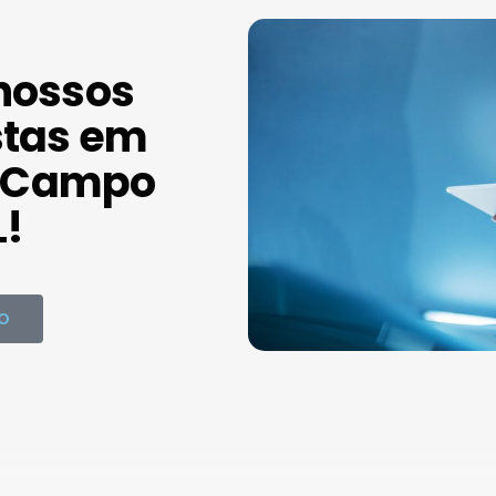
nossos
stas em
 Campo
L!
O