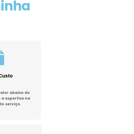
minha
Custo
lor abaixo do
a expertise na
do serviço.