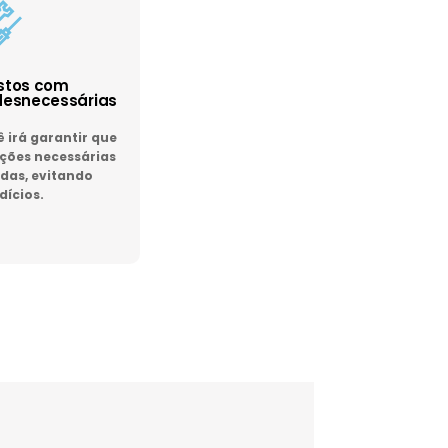
astos com
esnecessárias
irá garantir que
ões necessárias
das, evitando
dícios.