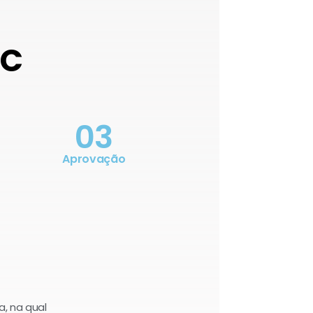
OC
03
Aprovação
a, na qual