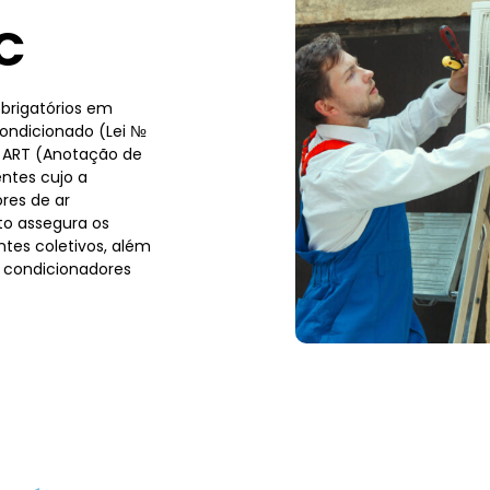
C
brigatórios em
condicionado (Lei №
a ART (Anotação de
ntes cujo a
res de ar
to assegura os
tes coletivos, além
 condicionadores