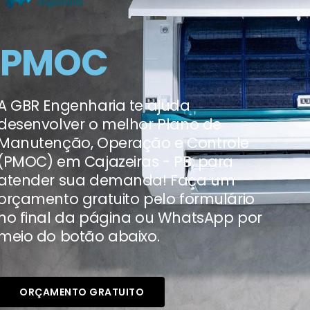
PMOC
A GBR Engenharia te ajuda
desenvolver o melhor Plano de
Manutenção, Operação e Controle
(PMOC) em Cajazeiras - PB, para
atender sua demanda! Faça um
orçamento gratuito pelo formulário
no final da página ou WhatsApp por
meio do botão abaixo.
ORÇAMENTO GRATUITO