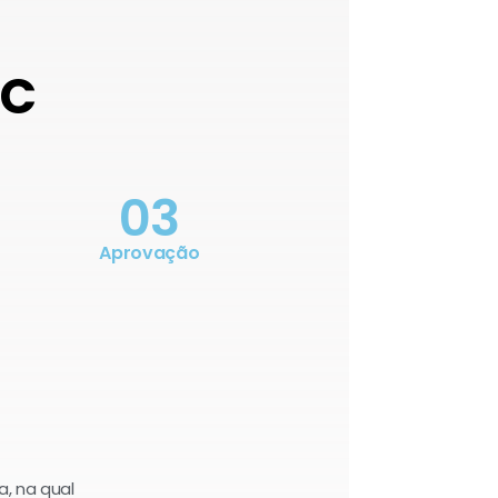
OC
03
Aprovação
a, na qual