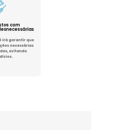
astos com
esnecessárias
irá garantir que
ões necessárias
das, evitando
dícios.