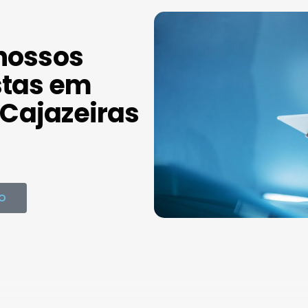
nossos
stas em
Cajazeiras
O