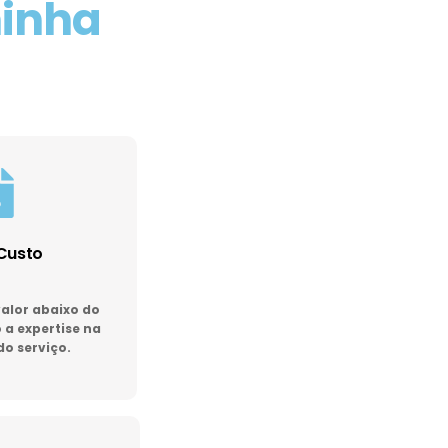
minha
Custo
lor abaixo do
a expertise na
do serviço.